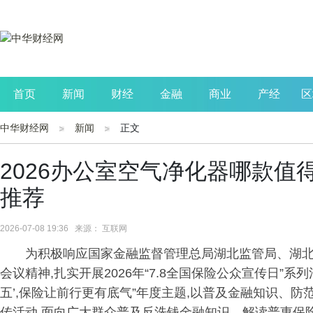
首页
新闻
财经
金融
商业
产经
区
中华财经网
新闻
正文
公司
生活
读书
财观察
投资
2026办公室空气净化器哪款
推荐
2026-07-08 19:36 来源： 互联网
为积极响应国家金融监督管理总局湖北监管局、湖北
会议精神,扎实开展2026年“7.8全国保险公众宣传日”系
五’,保险让前行更有底气”年度主题,以普及金融知识、
传活动,面向广大群众普及反洗钱金融知识、解读普惠保