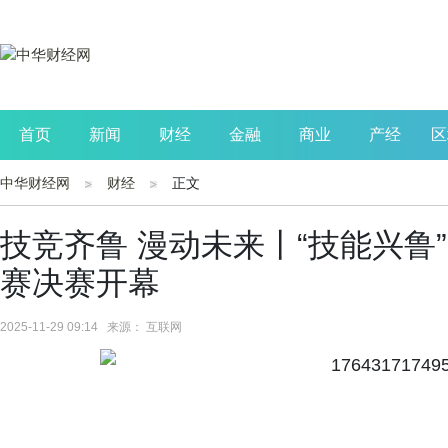
首页
新闻
财经
金融
商业
产经
区
中华财经网
财经
正文
公司
生活
读书
财观察
投资
技竞齐鲁 漫动未来丨“技能兴鲁
赛决赛开幕
2025-11-29 09:14 来源： 互联网