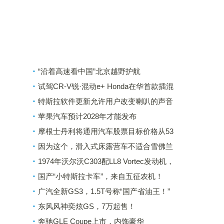
“沿着高速看中国”北京越野护航
试驾CR-V锐·混动e+ Honda在华首款插混
车有什么毛病？
特斯拉软件更新允许用户改变喇叭的声音
苹果汽车预计2028年才能发布
摩根士丹利将通用汽车股票目标价格从53
美元提高到57美元
因为这个，滑入式床露营车不适合雪佛兰
科罗拉多和GMC峡谷
1974年沃尔沃C303配LL8 Vortec发动机，
标价为65,000美元
国产“小特斯拉卡车”，来自五征农机！
广汽全新GS3，1.5T号称“国产省油王！”
东风风神奕炫GS，7万起售！
奔驰GLE Coupe上市，内饰豪华