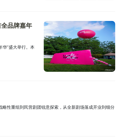
吉全品牌嘉年
嘉年华”盛大举行。本
团战略性重组到民营剧团锐意探索，从全新剧场落成开业到细分