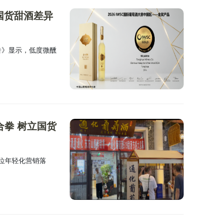
国货甜酒差异
报告》显示，低度微醺
合拳 树立国货
方位年轻化营销落