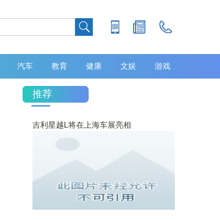
汽车
教育
健康
文娱
游戏
推荐
吉利星越L将在上海车展亮相