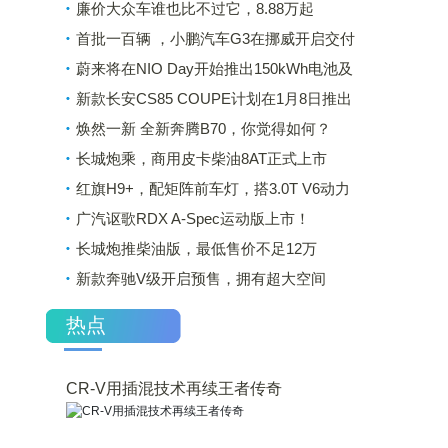
廉价大众车谁也比不过它，8.88万起
首批一百辆 ，小鹏汽车G3在挪威开启交付
了
蔚来将在NIO Day开始推出150kWh电池及
轿车
新款长安CS85 COUPE计划在1月8日推出
焕然一新 全新奔腾B70，你觉得如何？
长城炮乘，商用皮卡柴油8AT正式上市
红旗H9+，配矩阵前车灯，搭3.0T V6动力
广汽讴歌RDX A-Spec运动版上市！
长城炮推柴油版，最低售价不足12万
新款奔驰V级开启预售，拥有超大空间
热点
CR-V用插混技术再续王者传奇