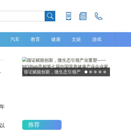
汽车
教育
健康
文娱
游戏
共
灵敏度超 80% 特异性 99%！
中大肿瘤防治中心携手吉因
加，发布 8 大高发癌种筛查
重磅研究
年
推荐
以