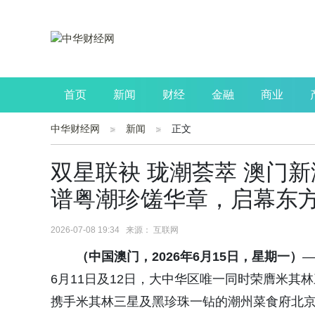
首页
新闻
财经
金融
商业
中华财经网
新闻
正文
公司
生活
读书
财观察
投资
双星联袂 珑潮荟萃 澳门
谱粤潮珍馐华章，启幕东
2026-07-08 19:34 来源： 互联网
（中国澳门，202
6
年
6
月
15
日，星期
一
）
—
6月11日及12日，大中华区唯一同时荣膺米
携手米其林三星及黑珍珠一钻的潮州菜食府北