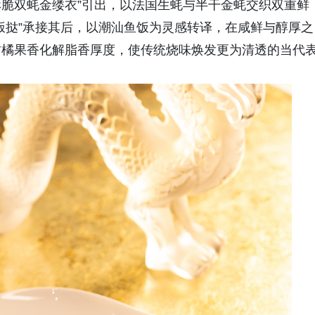
酥脆双蚝金缕衣”引出，以法国生蚝与半干金蚝交织双重鲜
饭挞”承接其后，以潮汕鱼饭为灵感转译，在咸鲜与醇厚之
柑橘果香化解脂香厚度，使传统烧味焕发更为清透的当代