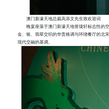
澳门新濠天地总裁高添文先生致欢迎词
晚宴座落于澳门新濠天地誉珑轩标志性的
金、银、翡翠交织的华贵格调与环绕餐厅的北
现代交融的基调。