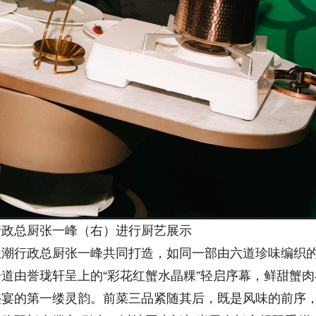
行政总厨张一峰（右）进行厨艺展示
上潮行政总厨张一峰共同打造，如同一部由六道珍味编织
道由誉珑轩呈上的“彩花红蟹水晶粿”轻启序幕，鲜甜蟹肉
盛宴的第一缕灵韵。前菜三品紧随其后，既是风味的前序