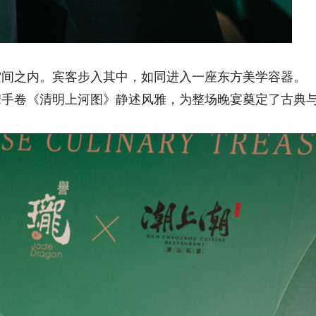
空间之内。宾客步入其中，如同进入一座东方美学容器。
宋手卷《清明上河图》静述风雅，为整场晚宴奠定了古典