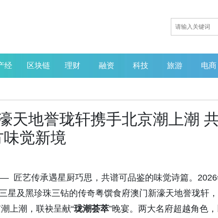
产经
区块链
理财
融资
科技
旅游
电商
新濠天地誉珑轩携手北京潮上潮 
方味觉新境
— 匠艺传承遇星厨巧思，共谱可品鉴的味觉诗篇。2026
其林三星及黑珍珠三钻的传奇粤馔食府澳门新濠天地誉珑轩，
京潮上潮，
联袂呈献“
珑潮荟萃
”晚宴。两大名府超越角色，