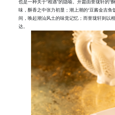
也是一种关于“相遇”的隐喻。开篇由誉珑轩的“
味，酥香之中张力初显；潮上潮的“豆酱金吉鱼
间，唤起潮汕风土的味觉记忆；而誉珑轩则以
达。