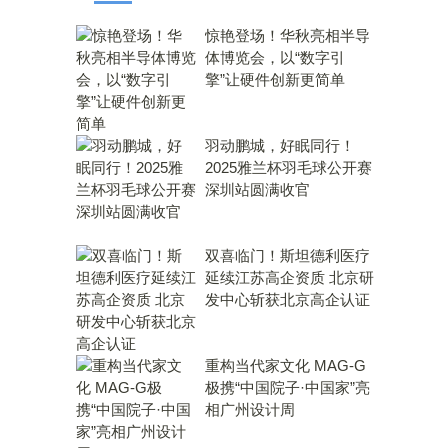
惊艳登场！华秋亮相半导
体博览会，以“数字引
擎”让硬件创新更简单
羽动鹏城，好眠同行！
2025雅兰杯羽毛球公开赛
深圳站圆满收官
双喜临门！斯坦德利医疗
延续江苏高企资质 北京研
发中心斩获北京高企认证
重构当代家文化 MAG-G
极携“中国院子·中国家”亮
相广州设计周