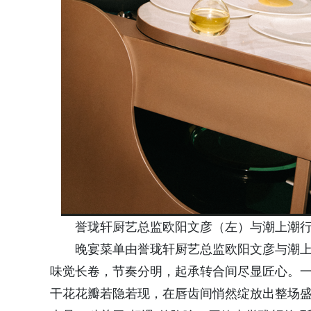
誉珑轩厨艺总监欧阳文彦（左）与潮上潮
晚宴菜单由誉珑轩厨艺总监欧阳文彦与潮
味觉长卷，节奏分明，起承转合间尽显匠心。一
干花花瓣若隐若现，在唇齿间悄然绽放出整场