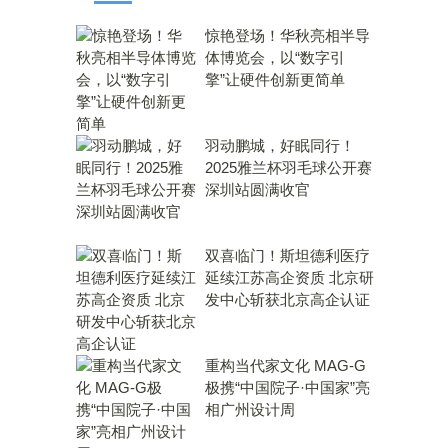
惊艳登场！华秋亮相半导
体博览会，以“数字引
擎”让硬件创新更简单
羽动鹏城，好眠同行！
2025雅兰杯羽毛球公开赛
深圳站圆满收官
双喜临门！斯坦德利医疗
延续江苏高企资质 北京研
发中心斩获北京高企认证
重构当代家文化 MAG-G
极携“中国院子·中国家”亮
相广州设计周