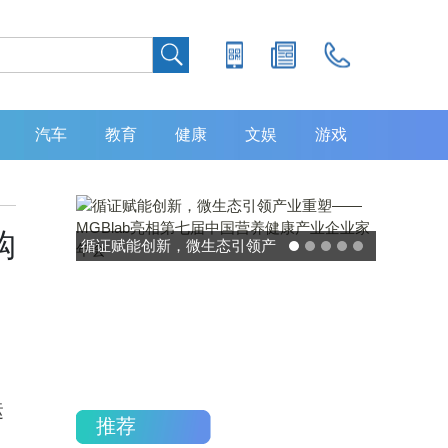
汽车
教育
健康
文娱
游戏
购
灵敏度超 80% 特异性 99%！
中大肿瘤防治中心携手吉因
加，发布 8 大高发癌种筛查
重磅研究
运
推荐