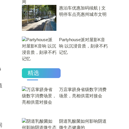
惠泊车优惠加码续航 | 文
明停车点亮惠州城市文明
Partyhouse派对屋影K音
响 以沉浸音质，刻录不朽
记忆
净
精选
值
万店掌跻身省级数字消费
场景，亮相供需对接会
​阴道乳酸菌如何影响阴道
间
微生态健康的