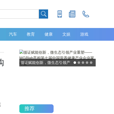
汽车
教育
健康
文娱
游戏
购
灵敏度超 80% 特异性 99%！
中大肿瘤防治中心携手吉因
加，发布 8 大高发癌种筛查
重磅研究
运
推荐