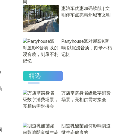
惠泊车优惠加码续航 | 文
明停车点亮惠州城市文明
Partyhouse派对屋影K音
响 以沉浸音质，刻录不朽
记忆
净
精选
值
万店掌跻身省级数字消费
场景，亮相供需对接会
​阴道乳酸菌如何影响阴道
间
微生态健康的