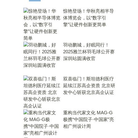
惊艳登场！华秋亮相半导
体博览会，以“数字引
擎”让硬件创新更简单
羽动鹏城，好眠同行！
2025雅兰杯羽毛球公开赛
深圳站圆满收官
双喜临门！斯坦德利医疗
延续江苏高企资质 北京研
发中心斩获北京高企认证
重构当代家文化 MAG-G
极携“中国院子·中国家”亮
相广州设计周