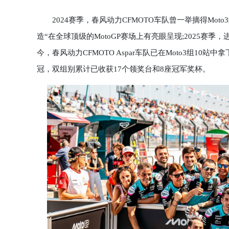
2024赛季，春风动力CFMOTO车队曾一举摘得Moto
造“在全球顶级的MotoGP赛场上有亮眼呈现;2025赛季，进
今，春风动力CFMOTO Aspar车队已在Moto3组10
冠，双组别累计已收获17个领奖台和8座冠军奖杯。