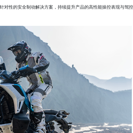
针对性的安全制动解决方案，持续提升产品的高性能操控表现与驾