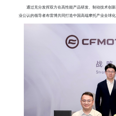
通过充分发挥双方在高性能产品研发、制动技术创新及
业公认的领导者布雷博共同打造中国高端摩托产业全球化