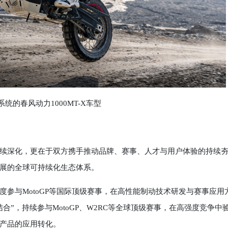
统的春风动力1000MT-X车型
深化，更在于双方携手推动品牌、赛事、人才与用户体验的持续
展的全球可持续化生态体系。
与MotoGP等国际顶级赛事，在高性能制动技术研发与赛事应用
”，持续参与MotoGP、W2RC等全球顶级赛事，在高强度竞争中
产品的应用转化。