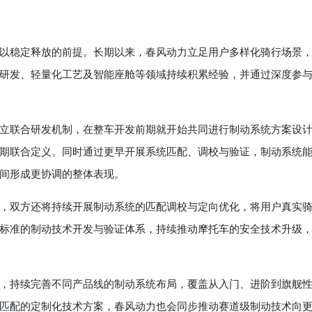
稳定释放的前提。长期以来，春风动力立足用户多样化骑行场景
研发、轻量化工艺及智能座舱等领域持续积累经验，并通过深度参
联合研发机制，在整车开发前期就开始共同进行制动系统方案设
期联合定义。同时通过更早开展系统匹配、调校与验证，制动系统
间形成更协调的整体表现。
双方还将持续开展制动系统的匹配调校与定向优化，将用户真实
标准的制动技术开发与验证体系，持续推动摩托车的安全技术升级
持续完善不同产品线的制动系统布局，覆盖从入门、进阶到旗舰
匹配的定制化技术方案，春风动力也会同步推动赛道级制动技术向