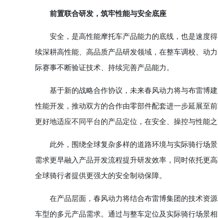
前置联合研发，筑牢性能与安全底座
安全，是高性能摩托车产品能力的底线，也是速度得以
续深耕高性能、高品质产品研发领域，在整车调校、动力
际赛事不断验证技术、持续完善产品能力。
基于新的战略合作协议，未来春风动力将与布雷博建立
性能开发，推动双方的合作由零部件配套进一步延展至前
更好地适应不同平台的产品定位，在安全、操控与性能之
此外，围绕全球复杂多样的道路环境与实际骑行场景，
需求更早融入产品开发流程提升研发效率，同时依托更高
全球骑行者提供更强大的安全制动保障。
在产品层面，春风动力将结合布雷博集团的技术资源，
车型的多元产品需求。通过与整车定位及实际骑行场景相