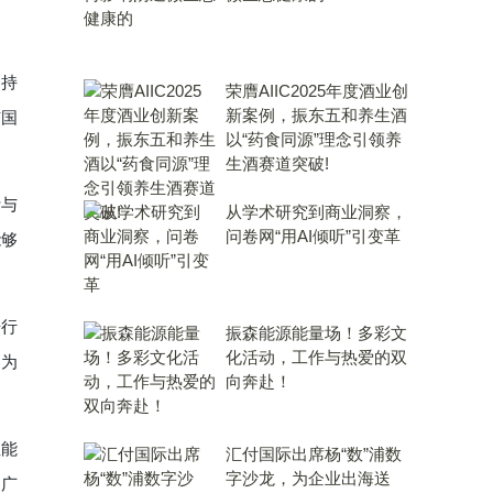
，持
荣膺AIIC2025年度酒业创
新案例，振东五和养生酒
与国
以“药食同源”理念引领养
生酒赛道突破!
计与
从学术研究到商业洞察，
问卷网“用AI倾听”引变革
能够
骑行
振森能源能量场！多彩文
化活动，工作与热爱的双
，为
向奔赴！
性能
汇付国际出席杨“数”浦数
字沙龙，为企业出海送
更广