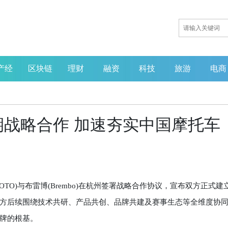
产经
区块链
理财
融资
科技
旅游
电商
战略合作 加速夯实中国摩托车
OTO)与布雷博(Brembo)在杭州签署战略合作协议，宣布双方正式建
方后续围绕技术共研、产品共创、品牌共建及赛事生态等全维度协
牌的根基。