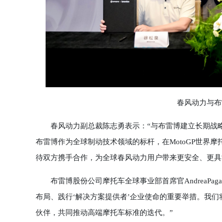
春风动力与布雷
春风动力副总裁陈志勇表示：“与布雷博建立长期战略
布雷博作为全球制动技术领域的标杆，在MotoGP世界
待双方携手合作，为全球春风动力用户带来更安全、更具
布雷博股份公司摩托车全球事业部首席官AndreaPag
布局、践行‘解决方案提供者’企业使命的重要举措。我
伙伴，共同推动高端摩托车标准的迭代。”