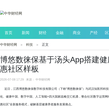
首页
新闻
财经
金融
商业
产经
区
中华财经网
科技
正文
公司
生活
读书
财观察
投资
博悠数徕保基于汤头App搭建健
惠社区样板
2026-07-08 17:29 来源： 中华财经网
近日，江西博悠数徕保数字科技有限公司（下称“博悠数徕保”）与武汉知医邦科技
化、健康中国、数字中国、人工智能+四大国家战略交汇机遇，整合社区数字运营网络
惠社区”全新服务模式，破解基层健康养老服务发展痛点。