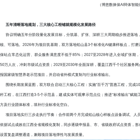
（博悠数徕保AI辩体智
五年清晰落地规划，三大核心工程铺就规模化发展路径
协议明确五年分阶段量化发展目标，分筑基、扩张、深耕三大周期稳步推进落地，
核、可落地。2026年为项目筑基期，双方落地铅山县3个标准化AI健康样板点，打磨
保站点常态化运营、群众服务满意度不低于85%；2027至2028年进入全域扩张期
50万人次，冲刺市级试点资质；2029至2030年全面深耕，覆盖江西千个社区服务网
报国家级智慧养老示范项目，并启动省外模式复制与行业标准输出。
围绕长期发展蓝图，双方联合启动三大核心工程：实施“百千万”普惠工程，完成100个
杆工程，在江西打造3-5个示范县，建成实体可观摩示范点位；推进“标准输出”赋
方及行业团体标准，填补行业标准化空白。
项目落地实行三步走执行节奏：合作前两个月完成铅山核心样板点设备调试、人员培
依据试点成效在江西全省规模化复制，同步逐级申报县、市、省级政府试点资质，形
设置复盘调整通道，兼顾项目落地弹性与发展质量。