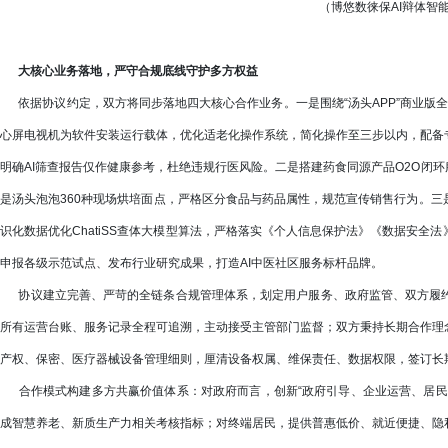
（博悠数徕保AI辩体智
大核心业务落地，严守合规底线守护多方权益
依据协议约定，双方将同步落地四大核心合作业务。一是围绕“汤头APP”商业版全面
心屏电视机为软件安装运行载体，优化适老化操作系统，简化操作至三步以内，配备
明确AI筛查报告仅作健康参考，杜绝违规行医风险。二是搭建药食同源产品O2O闭
是汤头泡泡360种现场烘培面点，严格区分食品与药品属性，规范宣传销售行为。
识化数据优化ChatiSS查体大模型算法，严格落实《个人信息保护法》《数据安
申报各级示范试点、发布行业研究成果，打造AI中医社区服务标杆品牌。
协议建立完善、严苛的全链条合规管理体系，划定用户服务、政府监管、双方履约
所有运营台账、服务记录全程可追溯，主动接受主管部门监督；双方秉持长期合作理
产权、保密、医疗器械设备管理细则，厘清设备权属、维保责任、数据权限，签订长
合作模式构建多方共赢价值体系：对政府而言，创新“政府引导、企业运营、居民
成智慧养老、新质生产力相关考核指标；对终端居民，提供普惠低价、就近便捷、隐