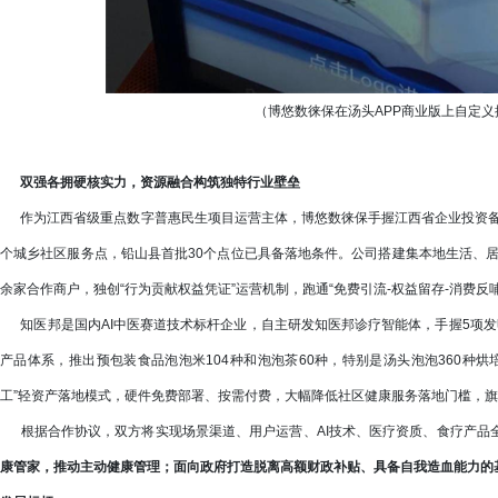
（博悠数徕保在汤头APP商业版上自定义
双强各拥硬核实力，资源融合构筑独特行业壁垒
作为江西省级重点数字普惠民生项目运营主体，博悠数徕保手握江西省企业投资备案项目（项目代
个城乡社区服务点，铅山县首批30个点位已具备落地条件。公司搭建集本地生活、居
余家合作商户，独创“行为贡献权益凭证”运营机制，跑通“免费引流-权益留存-消费反
知医邦是国内AI中医赛道技术标杆企业，自主研发知医邦诊疗智能体，手握5项发
产品体系，推出预包装食品泡泡米104种和泡泡茶60种，特别是汤头泡泡360种
工”轻资产落地模式，硬件免费部署、按需付费，大幅降低社区健康服务落地门槛，旗
根据合作协议，双方将实现场景渠道、用户运营、AI技术、医疗资质、食疗产品
康管家，推动主动健康管理；面向政府打造脱离高额财政补贴、具备自我造血能力的