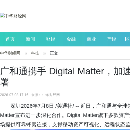
首页
新闻
财经
金融
商业
产经
区
中华财经网
科技
正文
公司
生活
读书
财观察
投资
广和通携手 Digital Matt
署
2026-07-08 17:16 来源： 中华财经网
深圳2026年7月8日 /美通社/ -- 近日，广和通与全球
Matter宣布进一步深化合作。Digital Matter旗下
场提供可靠蜂窝连接，支撑移动资产可视化、远程状态监