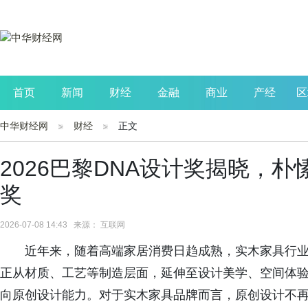
首页
新闻
财经
金融
商业
产经
区
中华财经网
财经
正文
公司
生活
读书
财观察
投资
2026巴黎DNA设计奖揭晓，
奖
2026-07-08 14:43 来源： 互联网
近年来，随着高端家居消费日趋成熟，实木家具行
正从材质、工艺等制造层面，延伸至设计美学、空间体
向原创设计能力。对于实木家具品牌而言，原创设计不