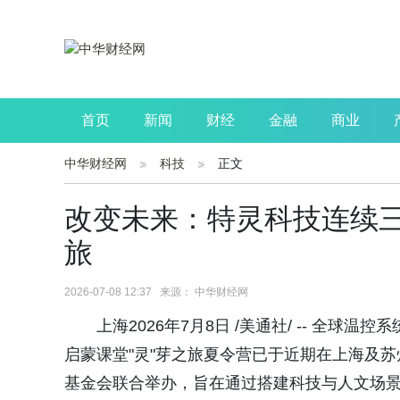
首页
新闻
财经
金融
商业
中华财经网
科技
正文
公司
生活
读书
财观察
投资
改变未来：特灵科技连续
旅
2026-07-08 12:37 来源： 中华财经网
上海2026年7月8日 /美通社/ -- 全
启蒙课堂"灵"芽之旅夏令营已于近期在上海及
基金会联合举办，旨在通过搭建科技与人文场景