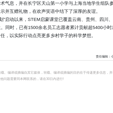
学术气息，并在长宁区天山第一小学与上海当地学生组队
展示并互赠礼物，在欢声笑语中结下了深厚的友谊。
育计划"启动以来，STEM启蒙课堂已覆盖云南、贵州、四川、
生。同时，已有1500余名员工志愿者累计贡献超5400小时
责任，以实际行动点亮更多乡村学子的科学梦想。
责任编辑：
均转载、编译或摘编自其它媒体，转载、编译或摘编的目的在于传递更多信息，并
他问题需要同本网联系的，请在30日内进行!