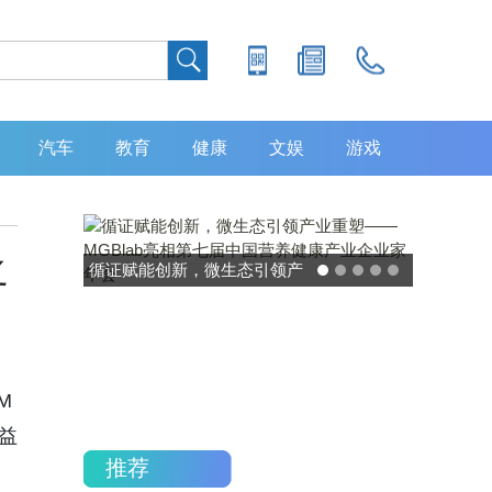
汽车
教育
健康
文娱
游戏
之
循证赋能创新，微生态引领产
业重塑——MGBlab亮相第七
届中国营养健康产业企业家年
会
M
益
推荐