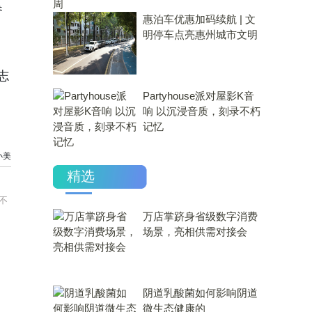
参
惠泊车优惠加码续航 | 文
明停车点亮惠州城市文明
志
Partyhouse派对屋影K音
响 以沉浸音质，刻录不朽
记忆
小美
精选
不
万店掌跻身省级数字消费
场景，亮相供需对接会
​阴道乳酸菌如何影响阴道
微生态健康的