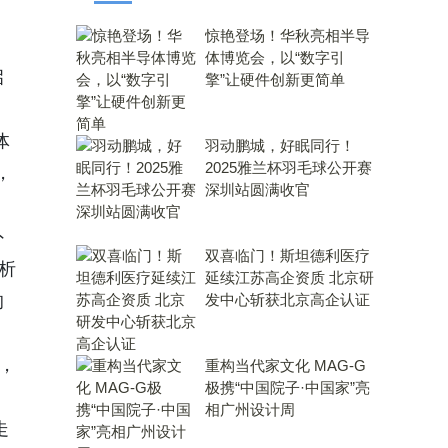
惊艳登场！华秋亮相半导
体博览会，以“数字引
启
擎”让硬件创新更简单
体
羽动鹏城，好眠同行！
2025雅兰杯羽毛球公开赛
，
深圳站圆满收官
外
双喜临门！斯坦德利医疗
析
延续江苏高企资质 北京研
的
发中心斩获北京高企认证
，
重构当代家文化 MAG-G
极携“中国院子·中国家”亮
相广州设计周
走