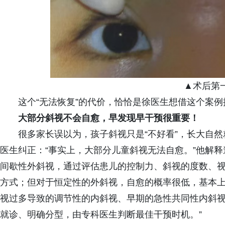
▲术后第
这个“无法恢复”的代价，恰恰是徐医生想借这个案
大部分斜视不会
自愈
，
早发现早干预很重要！
很多家长误以为，孩子斜视只是“不好看”，长大自
医生纠正：“事实上，大部分儿童斜视无法自愈。”他解
间歇性外斜视，通过评估患儿的控制力、斜视的度数、
方式；但对于恒定性的外斜视，自愈的概率很低，基本
视过多导致的调节性的内斜视、早期的急性共同性内斜视
就诊、明确分型，由专科医生判断最佳干预时机。”