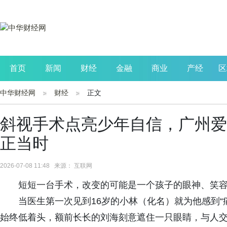
首页
新闻
财经
金融
商业
产经
区
中华财经网
财经
正文
公司
生活
读书
财观察
投资
斜视手术点亮少年自信，广州爱
正当时
2026-07-08 11:48 来源： 互联网
短短一台手术，改变的可能是一个孩子的眼神、笑
当医生第一次见到16岁的小林（化名）就为他感到“
始终低着头，额前长长的刘海刻意遮住一只眼睛，与人