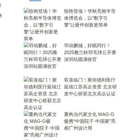
卫
惊艳登场！华秋亮相半导
防
体博览会，以“数字引
擎”让硬件创新更简单
羽动鹏城，好眠同行！
2025雅兰杯羽毛球公开赛
深圳站圆满收官
双喜临门！斯坦德利医疗
延续江苏高企资质 北京研
发中心斩获北京高企认证
重构当代家文化 MAG-G
极携“中国院子·中国家”亮
相广州设计周