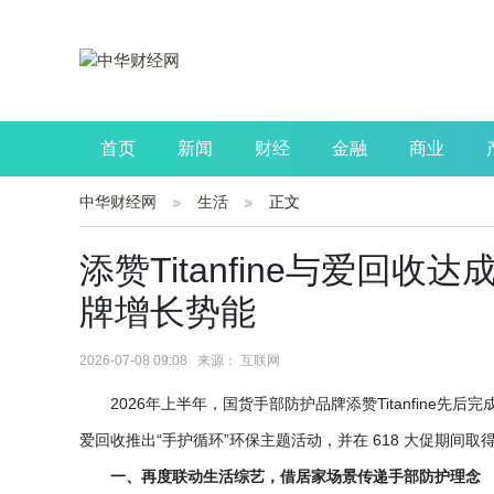
首页
新闻
财经
金融
商业
中华财经网
生活
正文
公司
生活
读书
财观察
投资
添赞Titanfine与爱回
牌增长势能
2026-07-08 09:08 来源： 互联网
2026年上半年，国货手部防护品牌添赞Titanfin
爱回收推出“手护循环”环保主题活动，并在 618 大促期间取得
一、再度联动生活综艺，借居家场景传递手部防护理念