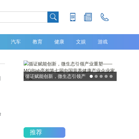
汽车
教育
健康
文娱
游戏
品
灵敏度超 80% 特异性 99%！
中大肿瘤防治中心携手吉因
加，发布 8 大高发癌种筛查
重磅研究
合
推荐