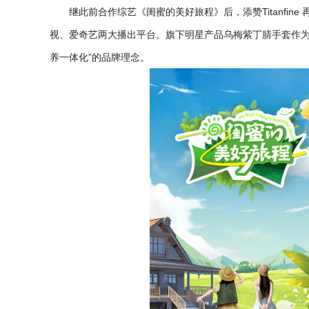
继此前合作综艺《闺蜜的美好旅程》后，添赞
Titan
视、爱奇艺两大播出平台。旗下明星产品乌梅紫丁腈手套作为
养一体化”的品牌理念。