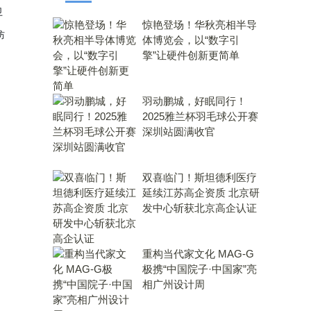
卫
惊艳登场！华秋亮相半导
防
体博览会，以“数字引
擎”让硬件创新更简单
羽动鹏城，好眠同行！
2025雅兰杯羽毛球公开赛
深圳站圆满收官
双喜临门！斯坦德利医疗
延续江苏高企资质 北京研
发中心斩获北京高企认证
重构当代家文化 MAG-G
极携“中国院子·中国家”亮
相广州设计周