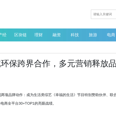
产经
区块链
理财
融资
科技
旅游
电商
收达成环保跨界合作，多元营销释放
e先后完成两项品牌动作：成为生活类综艺《幸福的生活》节目特别赞助伙伴、联
电商全平台30+TOP1的亮眼战绩。