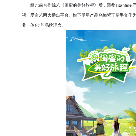
继此前合作综艺《闺蜜的美好旅程》后，添赞
Titan
视、爱奇艺两大播出平台。旗下明星产品乌梅紫丁腈手套作为
养一体化”的品牌理念。