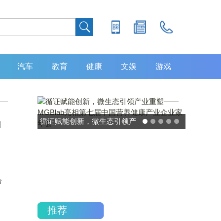
汽车
教育
健康
文娱
游戏
品
灵敏度超 80% 特异性 99%！
中大肿瘤防治中心携手吉因
加，发布 8 大高发癌种筛查
重磅研究
合
推荐