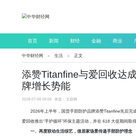
首页
新闻
财经
金融
商业
中华财经网
生活
正文
公司
生活
读书
财观察
投资
添赞Titanfine与爱回
牌增长势能
2026-07-08 09:08 来源： 互联网
2026年上半年，国货手部防护品牌添赞Titanfin
爱回收推出“手护循环”环保主题活动，并在 618 大促期间取得
一、再度联动生活综艺，借居家场景传递手部防护理念