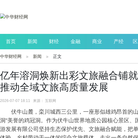
首页
新闻
财经
金融
商业
产经
区
中华财经网
新闻
正文
公司
生活
读书
财观察
投资
亿年溶洞焕新出彩文旅融合铺就
推动全域文旅高质量发展
2026-07-07 18:11 来源： 互联网
伏牛山麓，栾川城西三公里，一座形似雄鸡昂首的山
洞”美誉的鸡冠洞。作为伏牛山世界地质公园核心景区、
游发展有限公司坚持生态保护优先、文旅融合赋能，把
体验、乡村带动于一体的综合文旅载体，走出一条自然