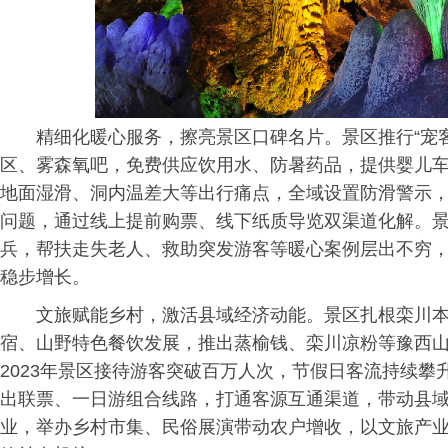
精细化暖心服务，擦亮景区口碑名片。景区推行“宠
区、雾森氧吧，免费供应饮用水、防暑药品，提供婴儿
地面湿滑、洞内温差大等出行痛点，全域设置防滑警示
问题，通过线上提前购票、线下纸质导览双渠道化解。
兵，帮扶走失老人、救助突发游客等暖心案例层出不穷
稳步增长。
文旅赋能乡村，激活县域经济动能。景区扎根栾川
宿、山野特色餐饮发展，推出蒸榆钱、栾川凉粉等豫西
2023年景区接待游客突破百万人次，节假日客流持续
出联票、一日游组合线路，打通客源互通渠道，带动县
业，举办乡村市集、民俗展演带动农户增收，以文旅产