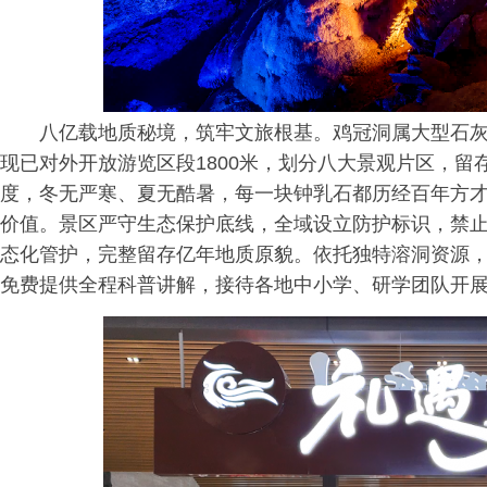
八亿载地质秘境，筑牢文旅根基。鸡冠洞属大型石灰
现已对外开放游览区段1800米，划分八大景观片区，留存
度，冬无严寒、夏无酷暑，每一块钟乳石都历经百年方
价值。景区严守生态保护底线，全域设立防护标识，禁
态化管护，完整留存亿年地质原貌。依托独特溶洞资源
免费提供全程科普讲解，接待各地中小学、研学团队开