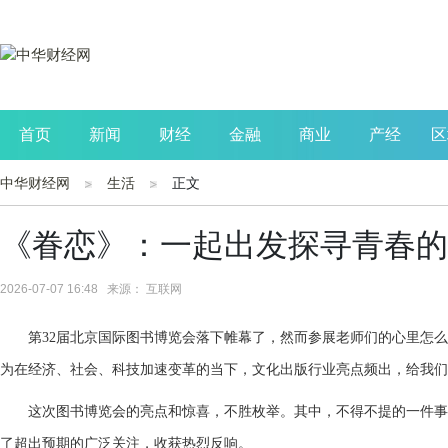
首页
新闻
财经
金融
商业
产经
区
中华财经网
生活
正文
公司
生活
读书
财观察
投资
《眷恋》：一起出发探寻青春的
2026-07-07 16:48 来源： 互联网
第32届北京国际图书博览会落下帷幕了，然而参展老师们的心里怎
为在经济、社会、科技加速变革的当下，文化出版行业亮点频出，给我们
这次图书博览会的亮点和惊喜，不胜枚举。其中，不得不提的一件事
了超出预期的广泛关注，收获热烈反响。