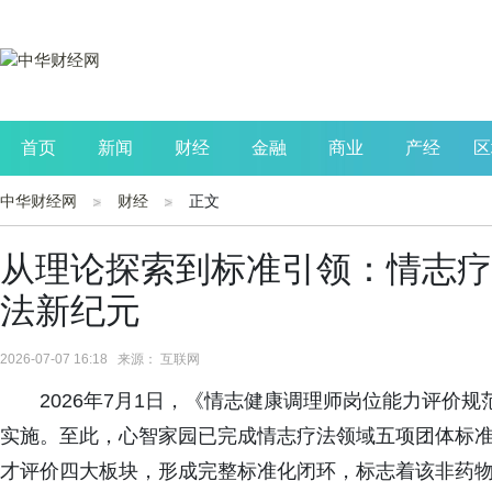
首页
新闻
财经
金融
商业
产经
区
中华财经网
财经
正文
公司
生活
读书
财观察
投资
从理论探索到标准引领：情志疗
法新纪元
2026-07-07 16:18 来源： 互联网
2026年7月1日，《情志健康调理师岗位能力评价规范》（
实施。至此，心智家园已完成情志疗法领域五项团体标
才评价四大板块，形成完整标准化闭环，标志着该非药