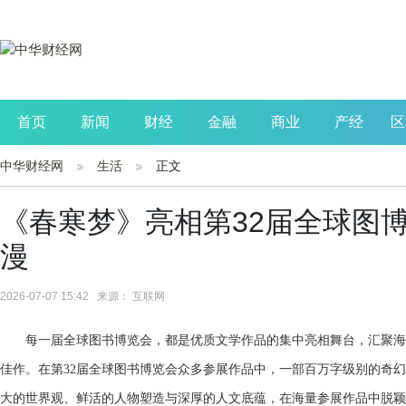
首页
新闻
财经
金融
商业
产经
区
中华财经网
生活
正文
公司
生活
读书
财观察
投资
《春寒梦》亮相第32届全球图
漫
2026-07-07 15:42 来源： 互联网
每一届全球图书博览会，都是优质文学作品的集中亮相舞台，汇聚海
佳作。在第32届全球图书博览会众多参展作品中，一部百万字级别的奇幻
大的世界观、鲜活的人物塑造与深厚的人文底蕴，在海量参展作品中脱颖