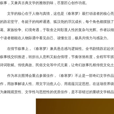
叙事，又兼具古典文学的雅致韵味，尽显匠心创作功底。
文学的核心在于人物与真情，这也是《春寒梦》最打动读者的核心亮
的跌宕坚守、冬妮子的纯粹通透、狐汉尧的浮沉成长，每个角色都摆脱了
葛、家族纷争、幻境奇遇，于取舍之间彰显人性的复杂与光辉。作者以细
个读者都能在人物际遇中看见自己、读懂生活，极具共情力与感染力。
在情节叙事上，《春寒梦》兼具悬念感与逻辑性。全书剧情跌宕起伏
叙事线交织推进，转折出人意料又贴合情理，节奏张弛有度，全程牢牢抓
诗词歌赋、传统典故、民俗文化等中式元素，让奇幻故事扎根传统文化土
作为本次图博会重点参展佳作，《春寒梦》
不止是
一部奇幻文学作品
作，用故事解读人性、用文字治愈人心、用底蕴沉淀思想。在这场世界级
为兼顾观赏性、文学性与思想性的优质佳作，是不容错过的重磅文学精品