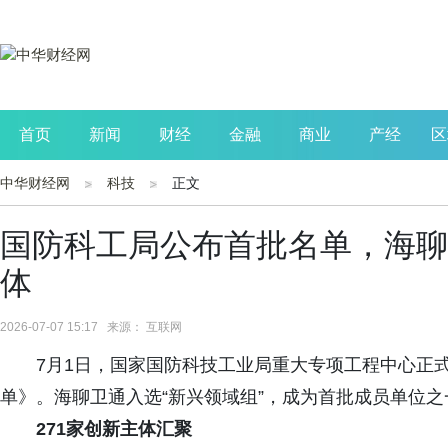
首页
新闻
财经
金融
商业
产经
区
中华财经网
科技
正文
公司
生活
读书
财观察
投资
国防科工局公布首批名单，海聊
体
2026-07-07 15:17 来源： 互联网
7月1日，国家国防科技工业局重大专项工程中心正
单》。海聊卫通入选“新兴领域组”，成为首批成员单位之
271家创新主体汇聚