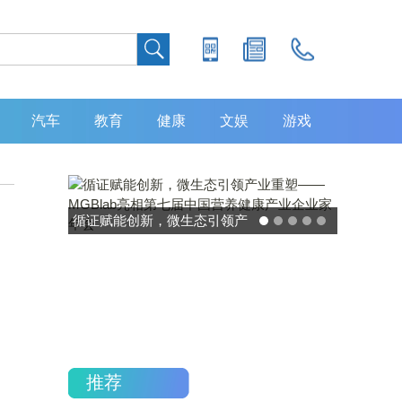
汽车
教育
健康
文娱
游戏
灵敏度超 80% 特异性 99%！
中大肿瘤防治中心携手吉因
加，发布 8 大高发癌种筛查
重磅研究
推荐