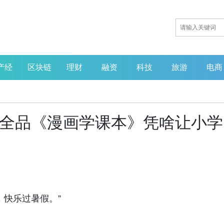
产经
区块链
理财
融资
科技
旅游
电商
！全品《漫画学课本》凭啥让小学
。
，快乐过暑假。”