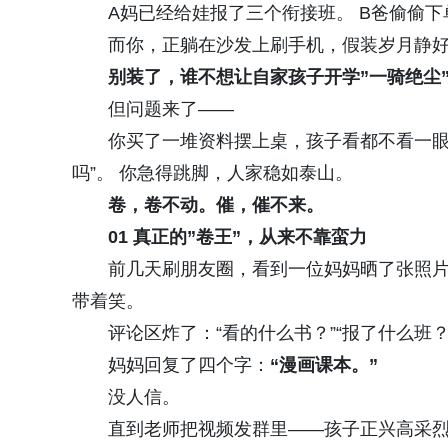
A妈已经给娃报了三个衔接班。 B爸偷偷
而你，正躺在沙发上刷手机，假装岁月静
别装了，谁不想让自家孩子开学”
一骑绝尘
但问题来了——
你买了一堆资料摆上桌，孩子看都不看一眼
吗”。 你急得跳脚，人家稳如泰山。
卷，卷不动。催，催不来。
01 真正的”卷王”，从来不靠蛮力
前几天刷朋友圈，看到一位妈妈晒了张照
带着笑。
评论区炸了：“看的什么书？”“报了什么班？
妈妈回复了四个字：
“漫画课本。”
没人信。
直到老师把视频发群里——孩子正兴高采