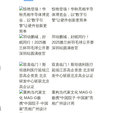
惊艳登场！华秋亮相半导
体博览会，以“数字引
擎”让硬件创新更简单
羽动鹏城，好眠同行！
2025雅兰杯羽毛球公开赛
深圳站圆满收官
双喜临门！斯坦德利医疗
还
延续江苏高企资质 北京研
发中心斩获北京高企认证
重构当代家文化 MAG-G
极携“中国院子·中国家”亮
相广州设计周
是