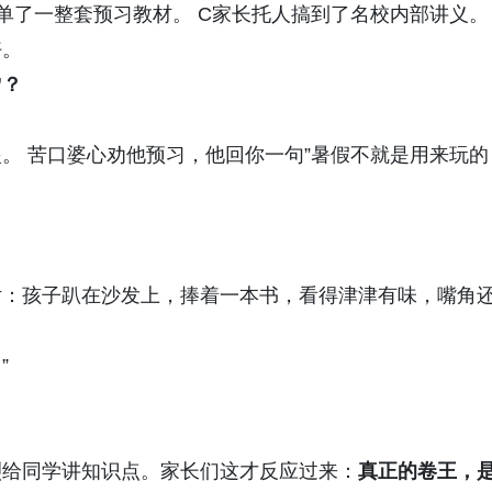
下单了一整套预习教材。 C家长托人搞到了名校内部讲义。
好。
”？
。 苦口婆心劝他预习，他回你一句”暑假不就是用来玩的
片：孩子趴在沙发上，捧着一本书，看得津津有味，嘴角
”
烈给同学讲知识点。家长们这才反应过来：
真正的卷王，