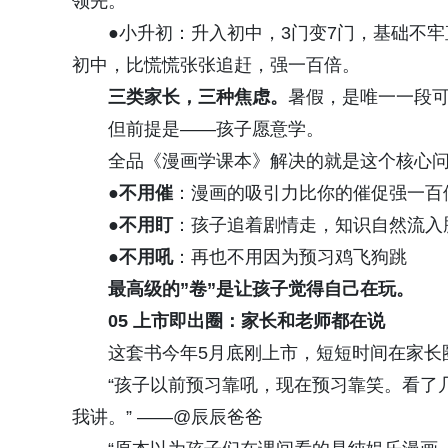
领先。
●小升初：升入初中，3门变7门，基础不
初中，比慌慌张张追赶，强一百倍。
三类家长，三种焦虑。
暑假，是唯一一段可
但前提是——孩子愿意学。
全品《漫画学课本》解决的就是这个核心
●不用催
：漫画的吸引力比你的催促强一百
●不用盯
：孩子追着剧情走，知识自然流入
●不用吼
：再也不用因为预习鸡飞狗跳
最高级的”卷”是让孩子觉得自己在玩。
05
上市即出圈：家长和老师都在说
这套书今年5月底刚上市，短短时间在家长
“孩子以前预习靠吼，现在预习靠笑。看了
我讲。” ——@辰辰爸爸