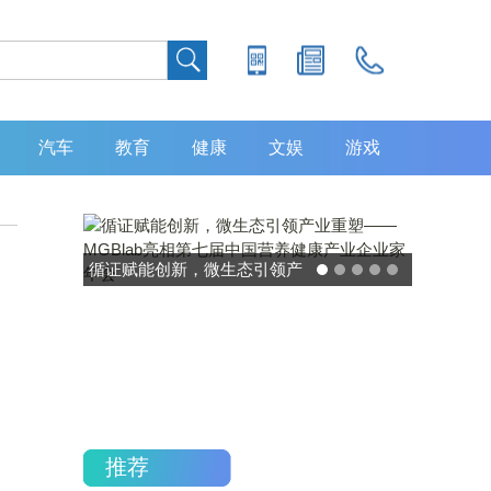
汽车
教育
健康
文娱
游戏
产
灵敏度超 80% 特异性 99%！
七
中大肿瘤防治中心携手吉因
年
加，发布 8 大高发癌种筛查
重磅研究
推荐