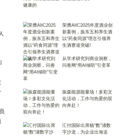
荣膺AIIC2025年度酒业创
新案例，振东五和养生酒
人
以“药食同源”理念引领养
生酒赛道突破!
从学术研究到商业洞察，
和
问卷网“用AI倾听”引变革
成
技
专
振森能源能量场！多彩文
化活动，工作与热爱的双
向奔赴！
员
题
汇付国际出席杨“数”浦数
字沙龙，为企业出海送