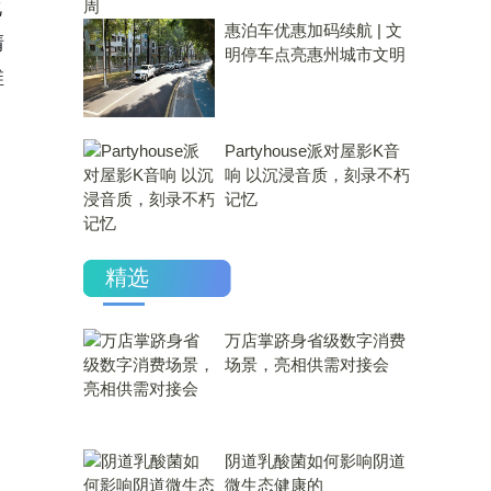
化
惠泊车优惠加码续航 | 文
清
明停车点亮惠州城市文明
维
Partyhouse派对屋影K音
响 以沉浸音质，刻录不朽
记忆
精选
万店掌跻身省级数字消费
场景，亮相供需对接会
​阴道乳酸菌如何影响阴道
微生态健康的