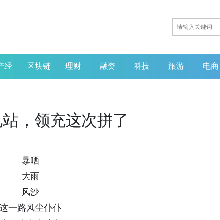
产经
区块链
理财
融资
科技
旅游
电商
充电站，领充这次拼了
循证赋能创新，微生态引领
业重塑——MGBlab亮相第
届中国营养健康产业企业家
暴晒
会
大雨
风沙
这一路风尘仆仆