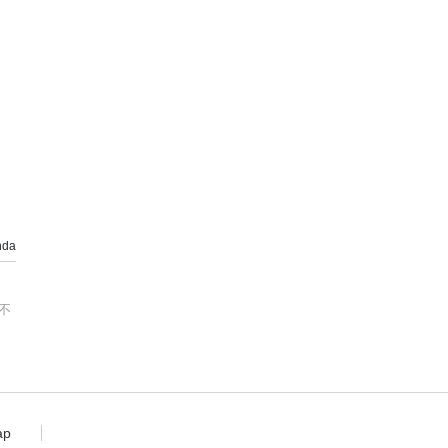
da
不
ap