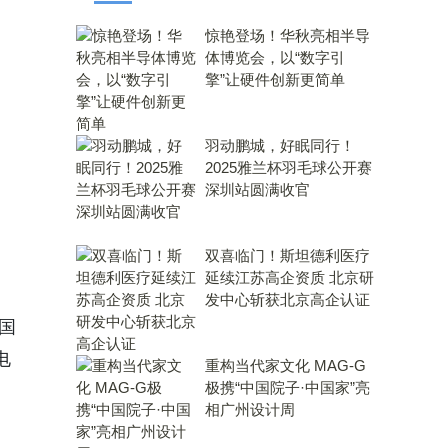
惊艳登场！华秋亮相半导
体博览会，以“数字引
擎”让硬件创新更简单
羽动鹏城，好眠同行！
2025雅兰杯羽毛球公开赛
深圳站圆满收官
双喜临门！斯坦德利医疗
延续江苏高企资质 北京研
发中心斩获北京高企认证
国
电
重构当代家文化 MAG-G
极携“中国院子·中国家”亮
相广州设计周