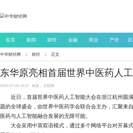
首页
新闻
财经
金融
商业
产经
区
中华财经网
财经
正文
公司
生活
读书
财观察
投资
东华原亮相首届世界中医药人工
2026-07-06 16:37 来源： 互联网
近日，首届世界中医药人工智能大会在浙江杭州圆满落
题的全球盛会，由世界中医药学会联合会主办，汇聚来自2
医药与人工智能融合发展的无限可能。
大会采用中英双语模式，通过多个网络平台对开幕