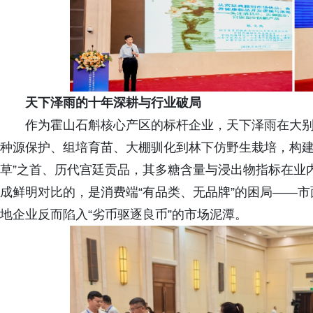
天下泽雨的十年深耕与行业破局
作为霍山石斛核心产区的标杆企业，天下泽雨在大
种源保护、组培育苗、大棚驯化到林下仿野生栽培，构建
草”之首、历代宫廷贡品，其多糖含量与浸出物指标在业
成鲜明对比的，是消费端“有品类、无品牌”的困局——
地企业反而陷入“劣币驱逐良币”的市场泥潭。