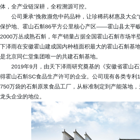
体，全产业链深耕，全程溯源可控。
公司秉承“挽救濒危中药品种，让珍稀药材惠及大众
保护地、霍山石斛86平方公里核心产区——霍山县太平畈
2000万丛成熟石斛，年产销量占据全国霍山石斛市场
下泽雨在安徽霍山建成国内种植面积最大的霍山石斛基
是北京同仁堂集团唯一的共建石斛基地。
2019年9月，由天下泽雨研究奠基的《安徽省霍山
得霍山石斛SC食品生产许可的企业。公司现有各类专利1
750万袋的石斛原浆食品工厂，从标准制定到产能落地
龙头企业的地位。