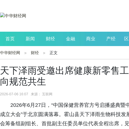
首页
新闻
财经
金融
商业
产经
区
中华财经网
财经
正文
公司
生活
读书
财观察
投资
天下泽雨受邀出席健康新零售工
向规范共生
2026-07-06 16:07 来源： 互联网
2026年6月27日，“中国保健营养官方号启播盛
成立大会”于北京圆满落幕。霍山县天下泽雨生物科技发
会筹备组副组长、首批副主任委员单位代表全程出席，