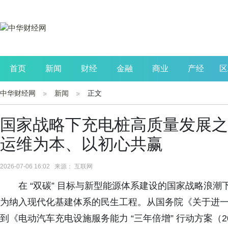
首页
新闻
财经
金融
商业
产经
区
中华财经网
新闻
正文
公司
生活
读书
财观察
投资
国家战略下充电桩高质量发展之
运维为本、以初心共赢
2026-07-06 16:02 来源： 互联网
在 “双碳” 目标与新型能源体系建设的国家战略浪
为纳入现代化基建体系的民生工程。从国务院《关于进
到《电动汽车充电设施服务能力 “三年倍增” 行动方案（202