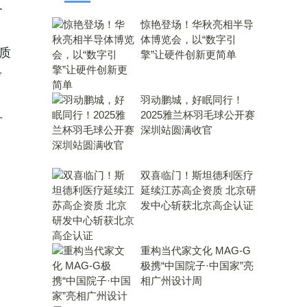
务
惊艳登场！华秋亮相半导
体博览会，以“数字引
质
擎”让硬件创新更简单
考
。
羽动鹏城，好眠同行！
2025雅兰杯羽毛球公开赛
升
深圳站圆满收官
双喜临门！斯坦德利医疗
延续江苏高企资质 北京研
发中心斩获北京高企认证
重构当代家文化 MAG-G
极携“中国院子·中国家”亮
相广州设计周