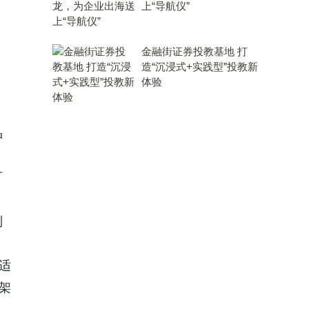
上“导航仪”
金融街证券投教基地 打
造“沉浸式+实践型”投教新
体验
品
可
、
制
适
架