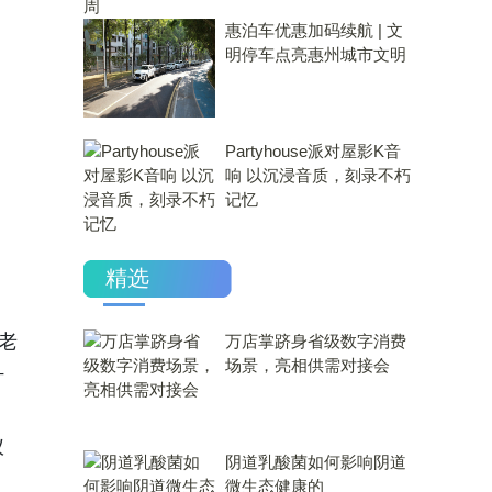
惠泊车优惠加码续航 | 文
明停车点亮惠州城市文明
Partyhouse派对屋影K音
响 以沉浸音质，刻录不朽
记忆
精选
老
万店掌跻身省级数字消费
场景，亮相供需对接会
计
仪
​阴道乳酸菌如何影响阴道
微生态健康的