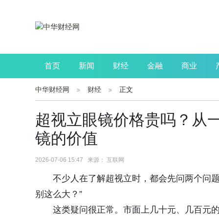
首页
新闻
财经
金融
商业
中华财经网
财经
正文
公司
生活
读书
财观察
投资
超视立眼镜价格贵吗？从
镜的价值
2026-07-06 15:47 来源： 互联网
不少人在了解超视立时，都会先问两个问题
别这么大？”
这类疑问很正常。市面上几十元、几百元