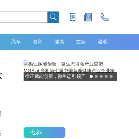
汽车
教育
健康
文娱
游戏
体
灵敏度超 80% 特异性 99%！
中大肿瘤防治中心携手吉因
加，发布 8 大高发癌种筛查
重磅研究
差
推荐
往