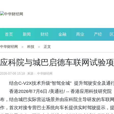
首页
新闻
财经
金融
商业
产经
区
中华财经网
科技
正文
公司
生活
读书
财观察
投资
应科院与城巴启德车联网试验项
2026-07-06 15:18 来源： 中华财经网
结合C-V2X技术升级“智驾全城” 提升驾驶安全及通
香港2026年7月6日 /美通社/ -- 香港应用科
布，结合城巴实际营运场景并由应科院主导研发的车联网技
作，首次对接专营巴士系统向车长提供实时驾驶提示，