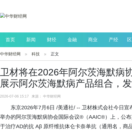
首页
新闻
财经
金融
商业
产经
区
中华财经网
科技
正文
公司
生活
读书
财观察
投资
卫材将在2026年阿尔茨海默病协
展示阿尔茨海默病产品组合，发
2026-07-06 15:17 来源： 中华财经网
东京2026年7月6日 /美通社/ -- 卫材株式会社今
举办的阿尔茨海默病协会国际会议®（AAIC®）上，公
于治疗AD的抗 Aβ 原纤维抗体仑卡奈单抗（通用名，商品名