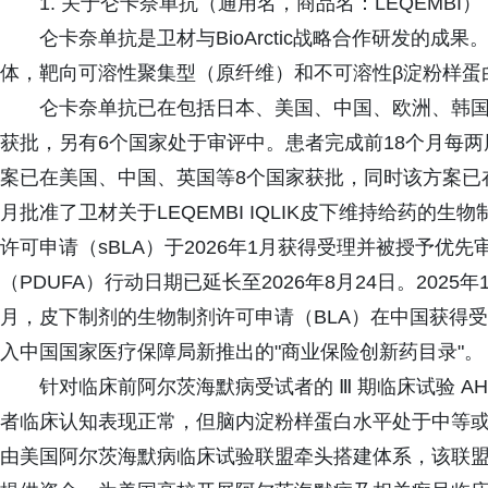
1. 关于仑卡奈单抗（通用名，商品名：LEQEMBI）
仑卡奈单抗是卫材与BioArctic战略合作研发的成
体，靶向可溶性聚集型（原纤维）和不可溶性β淀粉样蛋
仑卡奈单抗已在包括日本、美国、中国、欧洲、韩国
获批，另有6个国家处于审评中。患者完成前18个月每
案已在美国、中国、英国等8个国家获批，同时该方案已在1
月批准了卫材关于LEQEMBI IQLIK皮下维持给药的
许可申请（sBLA）于2026年1月获得受理并被授予优先
（PDUFA）行动日期已延长至2026年8月24日。2025
月，皮下制剂的生物制剂许可申请（BLA）在中国获得受
入中国国家医疗保障局新推出的"商业保险创新药目录"。
针对临床前阿尔茨海默病受试者的 Ⅲ 期临床试验 AHEAD
者临床认知表现正常，但脑内淀粉样蛋白水平处于中等或升高
由美国阿尔茨海默病临床试验联盟牵头搭建体系，该联