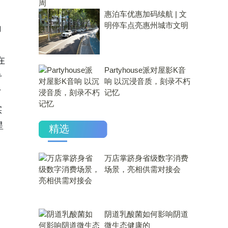
惠泊车优惠加码续航 | 文
明停车点亮惠州城市文明
角
在
Partyhouse派对屋影K音
专
响 以沉浸音质，刻录不朽
了
记忆
实
星
精选
万店掌跻身省级数字消费
场景，亮相供需对接会
​阴道乳酸菌如何影响阴道
微生态健康的