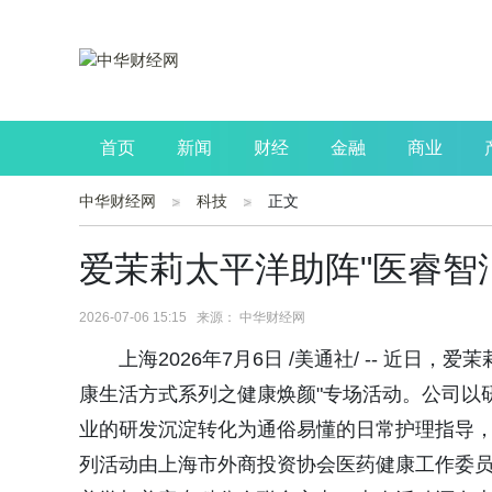
首页
新闻
财经
金融
商业
中华财经网
科技
正文
公司
生活
读书
财观察
投资
爱茉莉太平洋助阵"医睿智
2026-07-06 15:15 来源： 中华财经网
上海2026年7月6日 /美通社/ -- 近
康生活方式系列之健康焕颜"专场活动。公司以
业的研发沉淀转化为通俗易懂的日常护理指导，
列活动由上海市外商投资协会医药健康工作委