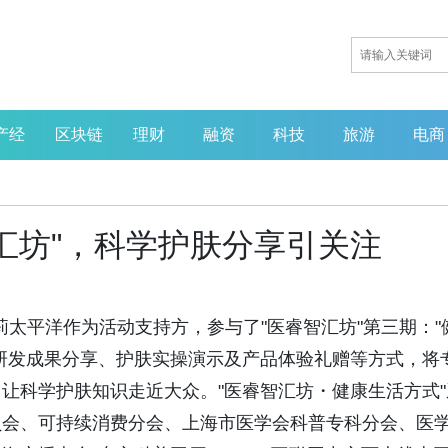
产经
区块链
理财
融资
科技
旅游
电商
汇坊"，科学护肤分享引关注
日，爱茉莉太平洋作为活动支持方，参与了"医睿智汇坊"第三期："
研发成果分享、护肤实操演示及产品体验礼赠等方式，将
让科学护肤知识走近大众。"医睿智汇坊・健康生活方式"
员会、可持续消费分会、上海市医学会科普专科分会、医