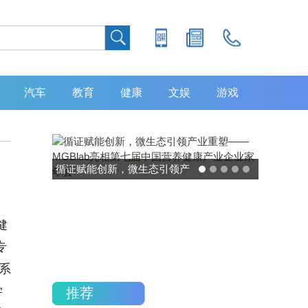
汽车
教育
健康
文娱
游戏
灵敏度超 80% 特异性 99%！
中大肿瘤防治中心携手吉因
加，发布 8 大高发癌种筛查
健
重磅研究
专
系
学
推荐