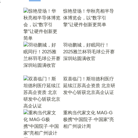
平
惊艳登场！华秋亮相半导
体博览会，以“数字引
擎”让硬件创新更简单
羽动鹏城，好眠同行！
2025雅兰杯羽毛球公开赛
深圳站圆满收官
双喜临门！斯坦德利医疗
延续江苏高企资质 北京研
发中心斩获北京高企认证
重构当代家文化 MAG-G
极携“中国院子·中国家”亮
相广州设计周