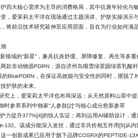
修护四大核心需求为主导的消费格局，其中抗衰年轻化与
转变，爱茉莉太平洋在现场通过主题演讲、护肤实操演示
现，将前沿技术研究延伸至应用层面，旨在为行业如何满
浪潮
抗衰领域的"新星"，兼具抗炎舒缓、屏障修复、再生等多重
两款非动物源PDRN：源自济州岛哦雪绿茶园绿茶乳酸
藻的BluePDRN，在保证高效能与安全性的同时，摆脱了
科技护肤的未来。
的研究上，爱茉莉太平洋也布局深远：从天然原料山茶中提
时参养系列中独家"人参肽[2]"与核心成分愈新参萃
白保护力提升377%[4]的惊人实证；再到运用AI辅助设计，通
de-132。该成分能深入发丝，通过非共价相互作用[5]从内
创新成果已应用于旗下品牌COSRX的PEPTIDE-13