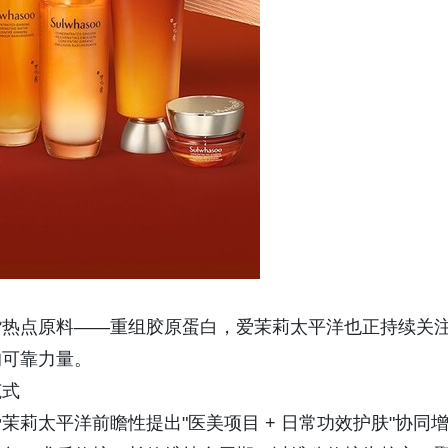
货热点原料——重组胶原蛋白，爱茉莉太平洋也正持续关
的可靠力量。
范式
莉太平洋前瞻性提出"医美项目 + 日常功效护肤"协同