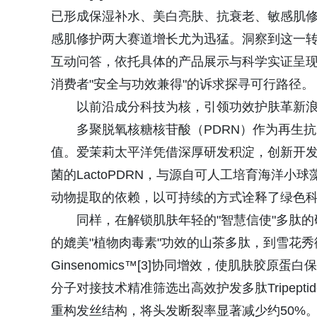
已形成保湿补水、美白亮肤、抗衰老、敏感肌
感肌修护两大赛道增长尤为迅猛。洞察到这一
互动问答，依托具体的产品展示与科学实证呈
消费者"安全与功效兼得"的诉求探寻可行路径。
以前沿成分科技为核，引领功效护肤革新
多聚脱氧核糖核苷酸（PDRN）作为再生
值。爱茉莉太平洋凭借深厚研发积淀，创新开发
菌的LactoPDRN，与源自可人工培育海洋小球
动物提取的依赖，以可持续的方式诠释了绿色
同样，在解锁肌肤年轻的"智慧信使"多肽
的媲美"植物肉毒素"功效的山茶多肽，到雪花秀御
Ginsenomics™[3]协同增效，使肌肤胶原蛋
分子对接技术精准筛选出高效护发多肽Tripepti
重构发丝结构，将头发断裂率显著减少约50%。这一