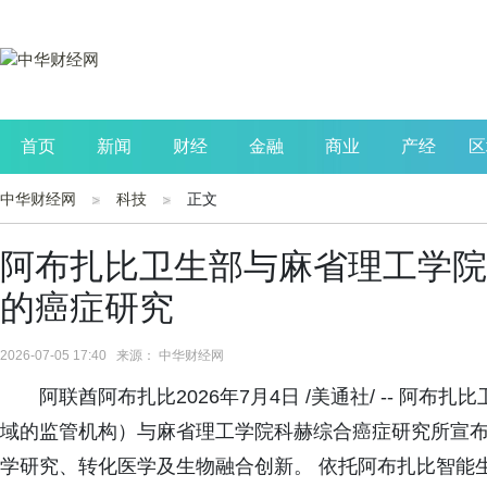
首页
新闻
财经
金融
商业
产经
区
中华财经网
科技
正文
公司
生活
读书
财观察
投资
阿布扎比卫生部与麻省理工学院
的癌症研究
2026-07-05 17:40 来源： 中华财经网
阿联酋阿布扎比2026年7月4日 /美通社/ -- 阿
域的监管机构）与麻省理工学院科赫综合癌症研究所宣布
学研究、转化医学及生物融合创新。 依托阿布扎比智能