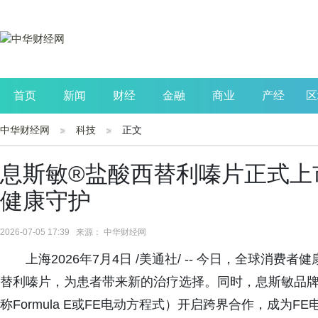
首页
新闻
财经
金融
商业
产经
区
中华财经网
科技
正文
公司
生活
读书
财观察
投资
息斯敏®盐酸西替利嗪片正式上
健康守护
2026-07-05 17:39 来源： 中华财经网
上海2026年7月4日 /美通社/ -- 今日，全球
替利嗪片，为患者带来新的治疗选择。同时，息斯敏品牌
称Formula E或FE电动方程式）开启跨界合作，成为