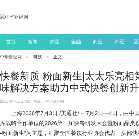
首页
新闻
财经
金融
商业
产经
区
中华财经网
科技
正文
公司
生活
读书
财观察
投资
快餐新质 粉面新生|太太乐亮
味解决方案助力中式快餐创新升
2026-07-05 17:36 来源： 中华财经网
上海2026年7月3日 /美通社/ -- 7月2日—4
席战略合作单位的2026第三届快餐研发大会暨粉面品类
•粉面新生"为主题，汇聚全国餐饮行业协会代表、头部