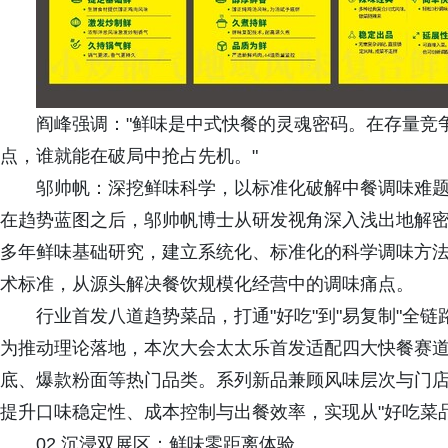
阎峰强调："鲜味是中式快餐的灵魂密码。在存量竞争
点，谁就能在破局中抢占先机。"
邬帅帆：深挖鲜味科学，以标准化破解中餐调味难
在趋势蓝图之后，邬帅帆博士从研发视角深入浅出地解密
多年鲜味基础研究，建立系统化、标准化的科学调味方
术标准，从源头解决餐饮规模化经营中的调味痛点。
行业首发八道趋势菜品，打通"好吃"到"易复制"全链
为推动理论落地，本次大会太太乐首发适配四大快餐赛
底、爆款粉面等热门品类。系列新品兼顾风味层次与门
提升口味稳定性、成本控制与出餐效率，实现从"好吃菜品
02 沉浸双展区：鲜味零距离体验