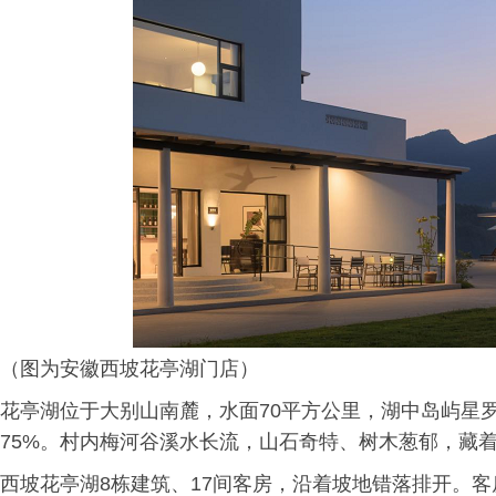
（图为安徽西坡花亭湖门店）
花亭湖位于大别山南麓，水面70平方公里，湖中岛屿星
75%。村内梅河谷溪水长流，山石奇特、树木葱郁，藏
西坡花亭湖8栋建筑、17间客房，沿着坡地错落排开。