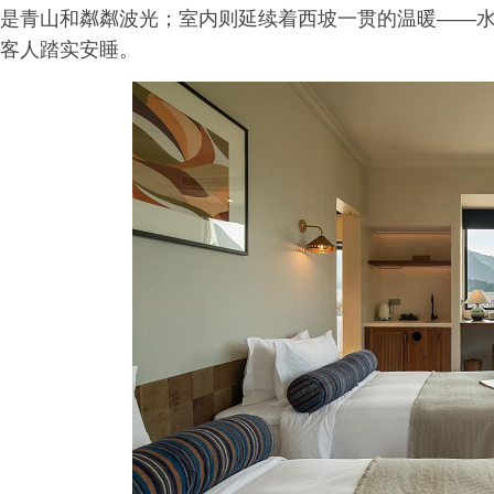
是青山和粼粼波光；室内则延续着西坡一贯的温暖——
客人踏实安睡。