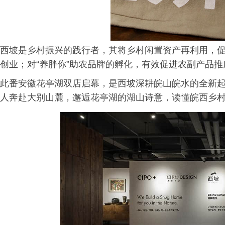
西坡是乡村振兴的践行者，其将乡村闲置资产再利用，
创业；对“养胖你”助农品牌的孵化，有效促进农副产品
此番安徽花亭湖双店启幕，是西坡深耕皖山皖水的全新
人奔赴大别山麓，邂逅花亭湖的湖山诗意，读懂皖西乡