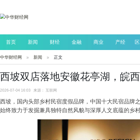
首页
新闻
财经
金融
商业
产经
区
中华财经网
新闻
正文
公司
生活
读书
财观察
投资
西坡双店落地安徽花亭湖，皖西
2026-07-04 16:03 来源： 互联网
西坡，国内头部乡村民宿度假品牌，中国十大民宿品牌之
始终致力于发掘兼具独特自然风貌与深厚人文底蕴的乡