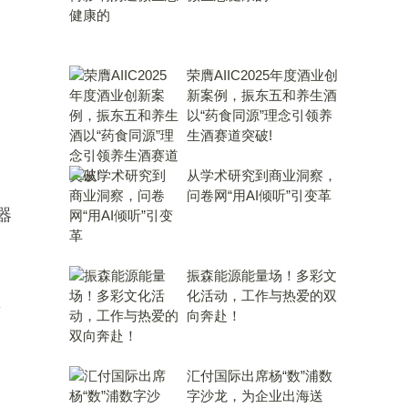
荣膺AIIC2025年度酒业创
新案例，振东五和养生酒
以“药食同源”理念引领养
生酒赛道突破!
从学术研究到商业洞察，
。
问卷网“用AI倾听”引变革
源器
振森能源能量场！多彩文
化活动，工作与热爱的双
量
向奔赴！
汇付国际出席杨“数”浦数
字沙龙，为企业出海送