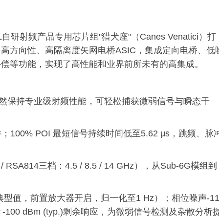
射频产品专用芯片组"猎犬座"（Canes Venatici）打
高方向性、高隔离度矢网电桥ASIC，集成定向电桥、低
补偿等功能，实现了高性能和业界前所未有的高集成。
中依然保持专业级射频性能，可轻松捕获微弱信号与瞬态干
100% POI 最短信号持续时间低至5.62 μs，跳频、脉
 / RSA814三档：4.5 / 8.5 / 14 GHz），从Sub-6G模组到
（典型值，前置放大器开启，归一化至1 Hz）；相位噪声-11
＜-100 dBm (typ.)剩余响应，为微弱信号检测及杂散分析