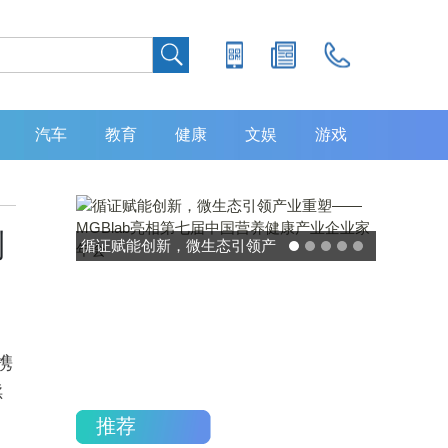
汽车
教育
健康
文娱
游戏
列
灵敏度超 80% 特异性 99%！
中大肿瘤防治中心携手吉因
加，发布 8 大高发癌种筛查
重磅研究
携
续
，
推荐