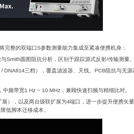
，将完整的双端口S参数测量能力集成至紧凑便携机身：
22全S参数与Smith圆图阻抗分析，区别于跟踪源式反射/传输测量
DNA808 / DNA814三档），覆盖滤波器、天线、PCB阻抗与无
ms，中频带宽1 Hz ~ 10 MHz，兼顾快速扫频与精细比对。
件扩展），以及两台级联扩展为4端口，进一步提升便携矢
，降低脚本迁移成本。