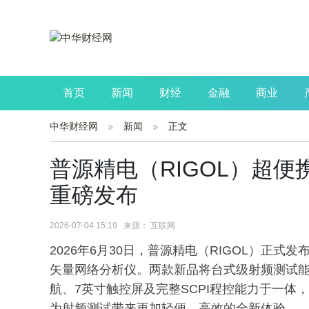
首页
新闻
财经
金融
商业
中华财经网
新闻
正文
公司
生活
读书
财观察
投资
普源精电（RIGOL）超便携
重磅发布
2026-07-04 15:19 来源： 互联网
2026年6月30日，普源精电（RIGOL）正式发
矢量网络分析仪。两款新品将台式级射频测试能力浓
航、7英寸触控屏及完整SCPI程控能力于一
为射频测试带来更加轻便、高效的全新体验。