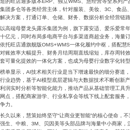
造的旺店通多版本ERP、独立WMS、慧经营等全系列
集团多仓等各类经营主体，针对服装、美妆、3C、食品
解决方案，打通订单、仓储、财务、数据分析全经营链
以高端母婴龙头露乐集团为例，旗下露安适、爱乐爱常
十亿元，同时布局多电商平台与多渠道商超业务，海量
依托旺店通旗舰版OMS+WMS一体化履约中枢，搭配
对账效率大幅提升、财务月结周期直线缩短，库存周转
套可量化提效的一体化方案，也成为母婴行业数字化转
榜单显示，AI技术相关行业是当下增速最快的细分赛道
行业趋势，基于AI模型底层逻辑与大数据技术不断创新
利润实时分析等智能化能力，推动产品从基础管理工具
网点，搭配商家游学、行业私享会等线下线上配套服务，慧
争力。
长久以来，慧策始终坚守“让商业更智能”的核心使命，
强生、中粮、3M、贝因美等头部品牌与海量中小商家，