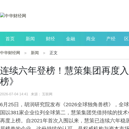
首页
新闻
财经
金融
商业
产经
区
中华财经网
新闻
正文
公司
生活
读书
财观察
投资
连续六年登榜！慧策集团再度入
榜》
2026-07-04 14:41 来源： 互联网
6月25日，胡润研究院发布《2026全球独角兽榜》，全球
国以381家企业位列全球第二，慧策集团凭借持续的技
再度上榜。自2021年首次入围以来，慧策已连续六年
居榜单的企业，这份持续的认可，是权威机构与资本市