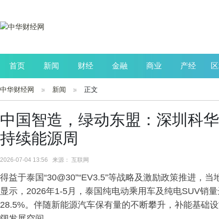
首页
新闻
财经
金融
商业
产经
区
中华财经网
新闻
正文
公司
生活
读书
财观察
投资
中国智造，绿动东盟：深圳科华
持续能源周
2026-07-04 13:56 来源： 互联网
得益于泰国“30@30”“EV3.5”等战略及激励政策推
显示，2026年1-5月，泰国纯电动乘用车及纯电SUV销量
28.5%。伴随新能源汽车保有量的不断攀升，补能基础
阔发展空间。