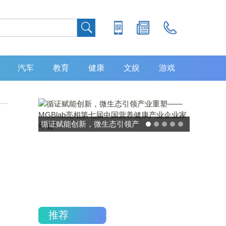
汽车
教育
健康
文娱
游戏
灵敏度超 80% 特异性 99%！
中大肿瘤防治中心携手吉因
加，发布 8 大高发癌种筛查
重磅研究
推荐