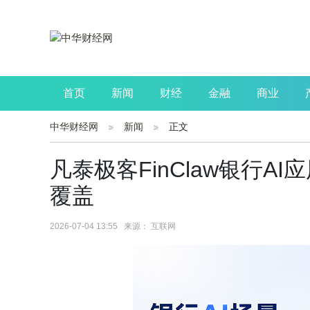
首页
新闻
财经
金融
商业
中华财经网
新闻
正文
公司
生活
读书
财观察
投资
凡泰极客FinClaw银行
覆盖
2026-07-04 13:55 来源： 互联网