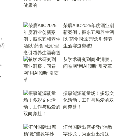
荣膺AIIC2025年度酒业创
新案例，振东五和养生酒
，
以“药食同源”理念引领养
程
生酒赛道突破!
从学术研究到商业洞察，
行
问卷网“用AI倾听”引变革
执
振森能源能量场！多彩文
。
化活动，工作与热爱的双
、
向奔赴！
汇付国际出席杨“数”浦数
字沙龙，为企业出海送