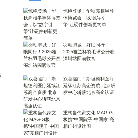
惊艳登场！华秋亮相半导
体博览会，以“数字引
擎”让硬件创新更简单
羽动鹏城，好眠同行！
2025雅兰杯羽毛球公开赛
深圳站圆满收官
能
双喜临门！斯坦德利医疗
延续江苏高企资质 北京研
发中心斩获北京高企认证
重构当代家文化 MAG-G
极携“中国院子·中国家”亮
相广州设计周