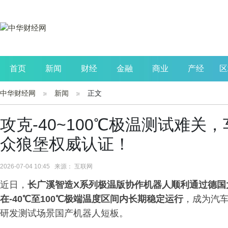
首页
新闻
财经
金融
商业
产经
区
中华财经网
新闻
正文
公司
生活
读书
财观察
投资
攻克-40~100℃极温测试难
众狼堡权威认证！
2026-07-04 10:45 来源： 互联网
近日，
长广溪智造
X系列极温版协作机器人顺利通过德国
在-40℃至100℃极端温度区间内长期稳定运行
，成为汽
研发测试场景国产机器人短板。