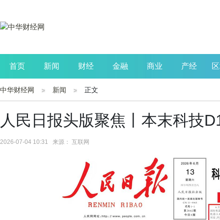
首页
新闻
财经
金融
商业
产经
区
中华财经网
新闻
正文
公司
生活
读书
财观察
投资
人民日报头版聚焦丨本末科技D
2026-07-04 10:31 来源： 互联网