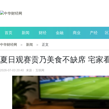
首页
新闻
财经
金融
商业
产经
区
中华财经网
新闻
正文
公司
生活
读书
财观察
投资
夏日观赛贡乃美食不缺席 宅家
2026-07-03 20:40 来源： 互联网