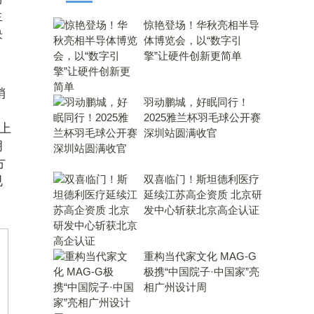
生
惊艳登场！华秋亮相半导
决
体博览会，以“数字引
擎”让硬件创新更简单
销
羽动鹏城，好眠同行！
2025雅兰杯羽毛球公开赛
上
深圳站圆满收官
拥
方
双喜临门！斯坦德利医疗
规
延续江苏高企资质 北京研
发中心斩获北京高企认证
重构当代家文化 MAG-G
极携“中国院子·中国家”亮
相广州设计周