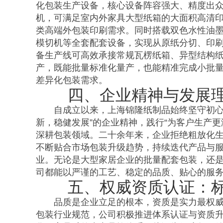
化包装生产设备，核心设备阵容强大、精度出众。
机，可满足室内外家具大型纸箱的大面积高清
类高端外包装印刷需求。同时搭载双色水性油
模切机等全套配套设备，实现从原纸分切、印
备生产线可高效承接常规瓦楞纸箱、异型结构
产，既能批量标准化量产，也能精准完成小批
差异化包装需求。
四、企业精神与发展
自成立以来，上海锦隆纸制品始终坚守初心
新，稳健发展”的企业精神，践行“为客户生产
深耕包装领域。二十余年来，企业拒绝粗放化
不断贴合市场包装升级趋势，持续迭代产品与
业。无论是大型家居企业的批量配套包装，还
司都能以严谨的工艺、稳定的品质、贴心的服
五、权威资质认证：
品质是企业立足的根本，资质是实力最权
包装行业规范，公司积极推进体系认证与资质