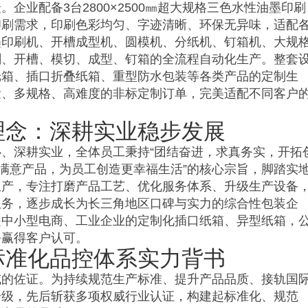
企业配备3台2800×2500㎜超大规格三色水性油墨印刷
印刷需求，印刷色彩均匀、字迹清晰、环保无异味，适配
墨印刷机、开槽成型机、圆模机、分纸机、钉箱机、大规
刷、开槽、模切、成型、钉箱的全流程自动化生产。整套
纸箱、插口折叠纸箱、重型防水包装等各类产品的定制生
量、多规格、高难度的非标定制订单，完美适配不同客户
理念：深耕实业稳步发展
、深耕实业，全体员工秉持“团结奋进，求真务实，开拓
更满意产品，为员工创造更幸福生活”的核心宗旨，脚踏实
生产，专注打磨产品工艺、优化服务体系、升级生产设备
服务，逐步成长为长三角地区口碑与实力的综合性包装企
是中小型电商、工业企业的定制化插口纸箱、异型纸箱，
务赢得客户认可。
标准化品控体系实力背书
威的佐证。为持续规范生产标准、提升产品品质、接轨国
升级，先后斩获多项权威行业认证，构建起标准化、规范