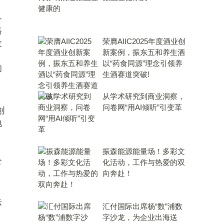
各
格
荣膺AIIC2025年度酒业创
设
新案例，振东五和养生酒
以“药食同源”理念引领养
的
生酒赛道突破!
从学术研究到商业洞察，
问卷网“用AI倾听”引变革
创
地
，
振森能源能量场！多彩文
公
化活动，工作与热爱的双
向奔赴！
际
汇付国际出席杨“数”浦数
字沙龙，为企业出海送