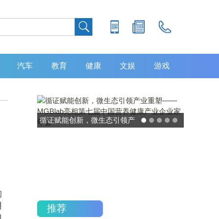
汽车
教育
健康
文娱
游戏
循证赋能创新，微生态引领产
灵敏度超 
业重塑——MGBlab亮相第七
中大肿
届中国营养健康产业企业家年
加，发布
会
构
用
推荐
门