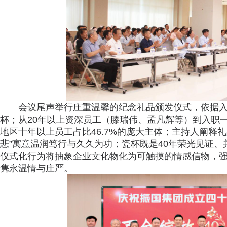
会议尾声举行庄重温馨的纪念礼品颁发仪式，依据入
杯；从20年以上资深员工（滕瑞伟、孟凡辉等）到入职
地区十年以上员工占比46.7%的庞大主体；主持人阐释礼
悲”寓意温润笃行与久久为功；瓷杯既是40年荣光见证
仪式化行为将抽象企业文化物化为可触摸的情感信物，
隽永温情与庄严。