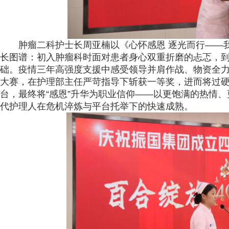
肿瘤二科护士长周亚楠以《心怀感恩 逐光而行——
长图谱：初入肿瘤科时面对患者身心双重折磨的忐忑，到
础。疫情三年高强度支援中感受领导并肩作战、物资全
大赛，在护理部主任严苛指导下斩获一等奖，进而将过
台，最终将“感恩”升华为职业信仰——以更饱满的热情
代护理人在危机淬炼与平台托举下的快速成熟。