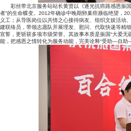
彩丝带北京服务站站长黄贤以《逐光抗癌路感恩振国
者”的生命蝶变。2012年确诊中晚期卵巢癌濒临绝望，2
义工；从导医岗位以共情之心接待病友、组织文娱活动、
建联络员，带领志愿队开展理发、慰问、代取快递等精细
宣誓，更斩获多项市级荣誉。其故事本质是振国“大爱无
能，把感恩之情转化为服务动能，完美诠释“受助—自助