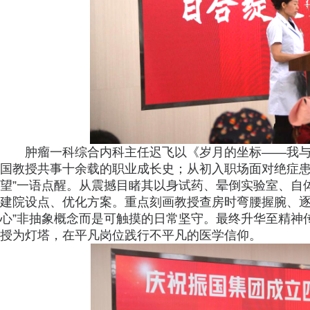
肿瘤一科综合内科主任迟飞以《岁月的坐标——我
国教授共事十余载的职业成长史；从初入职场面对绝症患
望”一语点醒。从震撼目睹其以身试药、晕倒实验室、自
建院设点、优化方案。重点刻画教授查房时弯腰握腕、逐
心”非抽象概念而是可触摸的日常坚守。最终升华至精神
授为灯塔，在平凡岗位践行不平凡的医学信仰。