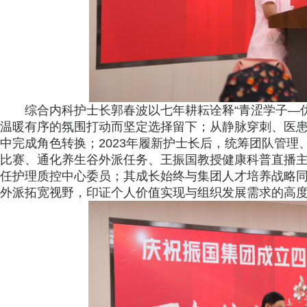
综合内科护士长郭春波以七年耕耘诠释“青涩学子—优
温暖有序的氛围打动而坚定选择留下；从静脉穿刺、医
中完成角色转换；2023年履新护士长后，统筹团队管
比赛、通化养生谷外派任务、王振国教授健康科普直播主
任护理质控中心委员；其成长始终与集团人才培养战略
外派拓宽视野，印证个人价值实现与组织发展需求的高