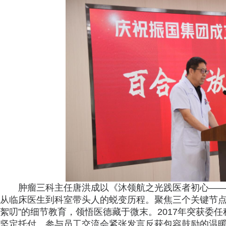
肿瘤三科主任唐洪成以《沐领航之光践医者初心—
从临床医生到科室带头人的蜕变历程。聚焦三个关键节点
絮叨”的细节教育，领悟医德藏于微末。2017年突获委
坚定托付。参与员工交流会紧张发言反获包容鼓励的温