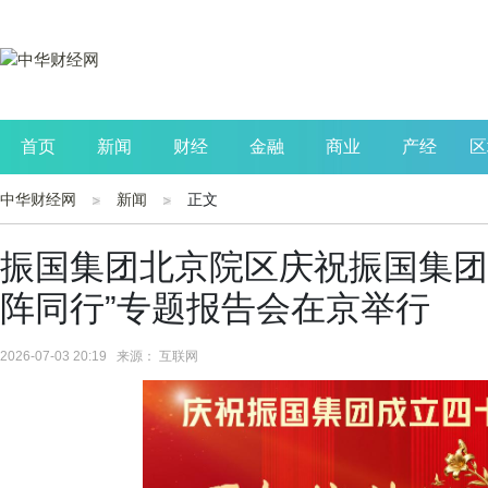
首页
新闻
财经
金融
商业
产经
区
中华财经网
新闻
正文
公司
生活
读书
财观察
投资
振国集团北京院区庆祝振国集团
阵同行”专题报告会在京举行
2026-07-03 20:19 来源： 互联网