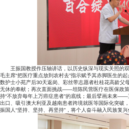
王振国教授作压轴讲话，以历史纵深与现实关照的双
毛主席“把医疗重点放到农村去”指示赋予其赤脚医生的
数护士小苑产后30天返岗、彩丝带志愿者杜桂花高龄父
无休的奉献；再次直面挑战——坦陈民营医疗在医保政
持“不放弃每年上万癌症患者”的底线；最后擘画未来—
出口、吸引澳大利亚及越南患者跨境就医等国际化突破，
振国人“坚持、坚持、再坚持”，将个人奋斗融入民族复兴