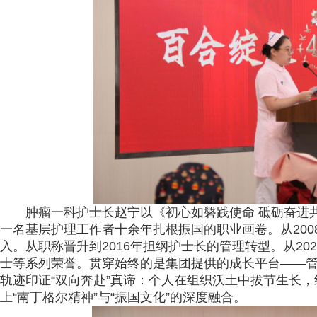
肿瘤一科护士长赵宁以《初心如磐践使命 砥砺奋进
一名基层护理工作者十余年扎根振国的职业画卷。从200
入。从职称晋升到2016年担纲护士长的管理转型。从2
士等系列荣誉。贯穿始终的是集团提供的成长平台——
轨迹印证“双向奔赴”真谛：个人在组织沃土中拔节生长
上“南丁格尔精神”与“振国文化”的深度融合。