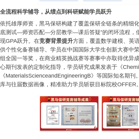
全流程科学辅导，从绩点到科研赋能学员跃升
依托雄厚师资，黑马保研构建了覆盖保研全链条的精细
底测试—师资匹配—分层教学—课后答疑”的闭环流程，
现GPA跃升。在
竞赛背景提升
方面，覆盖数学建模、英语
供个性化备赛辅导。学员在中国国际大学生创新大赛中
组全国一等奖，在商业精英挑战赛等赛事中亦取得优异
心期刊发表的定制化指导，学员研究成果发表于《ChemicalEngi
《MaterialsScienceandEngineeringB》等
库与往届数据画像，精准助力学员斩获目标院校OFFER