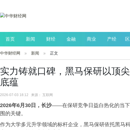
首页
新闻
财经
金融
商业
产经
区
中华财经网
新闻
正文
公司
生活
读书
财观察
投资
实力铸就口碑，黑马保研以顶尖
底蕴
2026-07-03 18:12 来源： 互联网
2026年
6
月
30
日，长沙
——在保研竞争日益白热化的当下
围的关键。
作为大学多元升学领域的标杆企业，黑马保研依托黑马