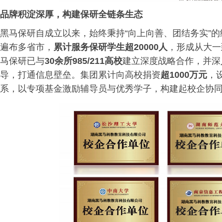
品牌积淀深厚，构建保研全链条生态
黑马保研自成立以来，始终秉持“向上向善、团结务实”
遍布多省市，
累计服务保研学生超20000人
，形成从大一
马保研已与
30余所985/211高校
建立深度战略合作，并深
导，打通信息壁垒。集团累计向高校捐资
超1000万元
，
系，以专项基金激励辅导员与优秀学子，构建起校企协