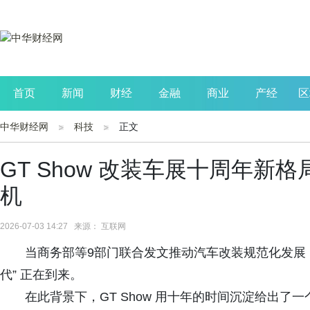
首页
新闻
财经
金融
商业
产经
区
中华财经网
科技
正文
公司
生活
读书
财观察
投资
GT Show 改装车展十周年新
机
2026-07-03 14:27 来源： 互联网
当商务部等9部门联合发文推动汽车改装规范化发展
代” 正在到来。
在此背景下，GT Show 用十年的时间沉淀给出了