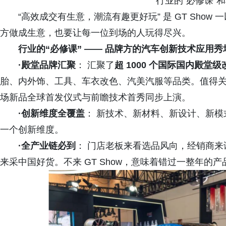
行业的“必修课”和
“高效成交有生意，潮流有趣更好玩” 是 GT Sho
方做成生意，也要让每一位到场的人玩得尽兴。
行业的“必修课” —— 品牌方的汽车创新技术应用秀
·殿堂品牌汇聚
： 汇聚了
超 1000 个国际国内殿堂
胎、内外饰、工具、车衣改色、汽美汽服等品类。值得关注
场新品全球首发仪式与前瞻技术首秀同步上演。
·创新维度全覆盖
： 新技术、新材料、新设计、新
一个创新维度。
·全产业链必到
： 门店老板来看选品风向，经销商来
来采中国好货。不来 GT Show，意味着错过一整年的