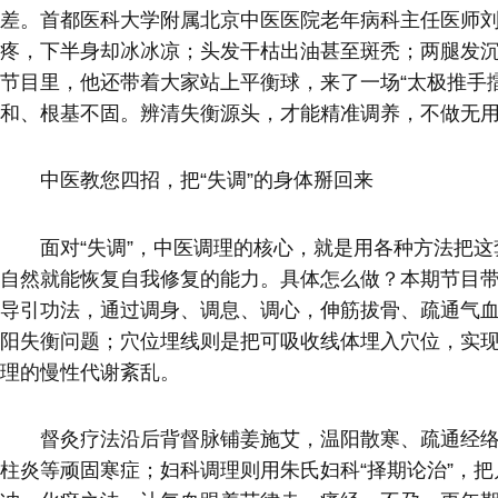
差。首都医科大学附属北京中医医院老年病科主任医师
疼，下半身却冰冰凉；头发干枯出油甚至斑秃；两腿发
节目里，他还带着大家站上平衡球，来了一场“太极推手
和、根基不固。辨清失衡源头，才能精准调养，不做无
中医教您四招，把“失调”的身体掰回来
面对“失调”，中医调理的核心，就是用各种方法把
自然就能恢复自我修复的能力。具体怎么做？本期节目
导引功法，通过调身、调息、调心，伸筋拔骨、疏通气
阳失衡问题；穴位埋线则是把可吸收线体埋入穴位，实现
理的慢性代谢紊乱。
督灸疗法沿后背督脉铺姜施艾，温阳散寒、疏通经
柱炎等顽固寒症；妇科调理则用朱氏妇科“择期论治”，