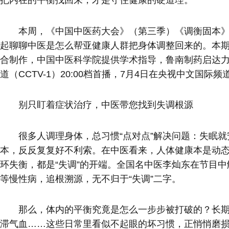
把内在的平衡找回来，才是守住健康的硬道理。
本周，《中国中医药大会》（第三季）《调衡固本
起聊聊中医是怎么帮亚健康人群把身体调整回来的。本
合制作，中国中医科学院提供学术指导，鲁南制药启达力
道（CCTV-1）20:00档首播，7月4日在央视中文国际频道（
别只盯着症状治疗，中医带您找到失调根源
很多人调理身体，总
习
惯“点对点”解决问题：失眠
本，反反复复好不利索。在中医看来，人体健康本是动
环失衡，都是“失调”的开端。全国名中医李灿东在节目
等慢性病，追根溯源，无不归于“失调”二字。
那么，体内的平衡究竟是怎么一步步被打破的？长
滞气血……这些日常里看似不起眼的坏
习
惯，正悄悄磨