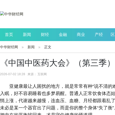
首页
新闻
财经
金融
商业
产经
区
中华财经网
新闻
正文
公司
生活
读书
财观察
投资
《中国中医药大会》（第三季）
2026-07-02 18:28 来源： 互联网
亚健康最让人困扰的地方，就是常常有种“说不清的
入眠，好不容易睡着也多梦易醒。普通人正常饮食体态
悄上涨，代谢越来越慢，连血压、血糖、月经都跟着乱
未必是某一个器官出了问题，而是你的整个身体“失了衡