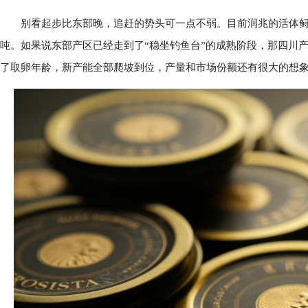
别看起步比东部晚，追赶的势头可一点不弱。目前润兆的活体鲟鱼储备
吨。如果说东部产区已经走到了“稳坐钓鱼台”的成熟阶段，那四川产
了取卵年龄，新产能全部爬坡到位，产量和市场份额还有很大的想