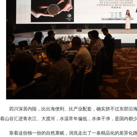
四川深居内陆，比出海便利、比产业配套，确实拼不过东部沿海
着山谷汇进青衣江、大渡河，水温常年偏低，水体干净，是国内都少
靠着这份独一份的自然禀赋，润兆走出了一条精品化的差异化路