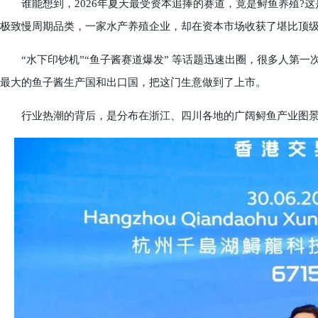
谁能想到，2026年夏天最受资本追捧的赛道，竟是鲟鱼养殖?这是
极致慢周期品类，一家水产养殖企业，却在资本市场收获了堪比顶
“水下印钞机”“鱼子酱赛道爆发” 等话题迅速出圈，很多人第一
最大的鱼子酱生产国和出口国，把这门生意做到了上市。
行业热潮的背后，是分布在浙江、四川各地的广阔鲟鱼产业图