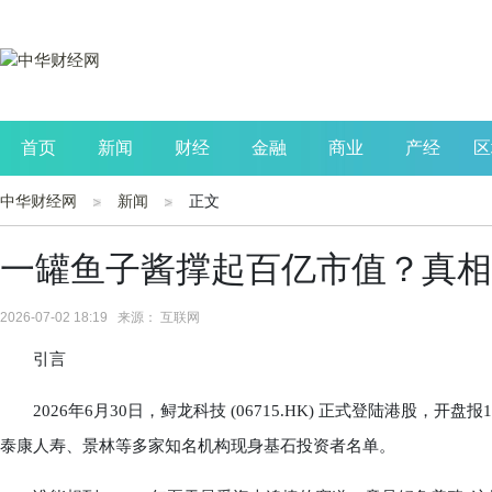
首页
新闻
财经
金融
商业
产经
区
中华财经网
新闻
正文
公司
生活
读书
财观察
投资
一罐鱼子酱撑起百亿市值？真相不
2026-07-02 18:19 来源： 互联网
引言
2026年6月30日，鲟龙科技 (06715.HK) 正式登陆港股，开盘报1
泰康人寿、景林等多家知名机构现身基石投资者名单。