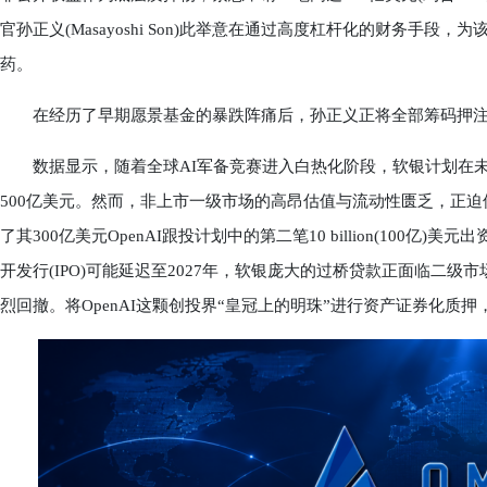
官孙正义(Masayoshi Son)此举意在通过高度杠杆化的财务手段
药。
在经历了早期愿景基金的暴跌阵痛后，孙正义正将全部筹码押注在下
数据显示，随着全球AI军备竞赛进入白热化阶段，软银计划在未
500亿美元。然而，非上市一级市场的高昂估值与流动性匮乏，正
了其300亿美元OpenAI跟投计划中的第二笔10 billion(100亿
开发行(IPO)可能延迟至2027年，软银庞大的过桥贷款正面临二
烈回撤。将OpenAI这颗创投界“皇冠上的明珠”进行资产证券化质