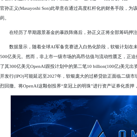
官孙正义(Masayoshi Son)此举意在通过高度杠杆化的财务手段
药。
在经历了早期愿景基金的暴跌阵痛后，孙正义正将全部筹码押注在下
数据显示，随着全球AI军备竞赛进入白热化阶段，软银计划在未
500亿美元。然而，非上市一级市场的高昂估值与流动性匮乏，正
了其300亿美元OpenAI跟投计划中的第二笔10 billion(100亿
开发行(IPO)可能延迟至2027年，软银庞大的过桥贷款正面临二
烈回撤。将OpenAI这颗创投界“皇冠上的明珠”进行资产证券化质