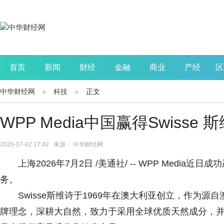
首页
新闻
财经
金融
商业
产经
区
中华财经网
科技
正文
公司
生活
读书
财观察
投资
WPP Media中国赢得Swiss
2026-07-02 17:42 来源： 中华财经网
上海2026年7月2日 /美通社/ -- WPP Media
务。
Swisse斯维诗于1969年在澳大利亚创立，作为
牌理念，深耕大自然，致力于采用全球优质天然成分，