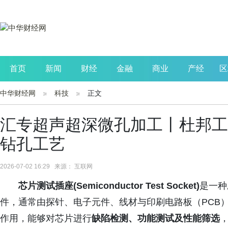
首页
新闻
财经
金融
商业
产经
区
中华财经网
科技
正文
公司
生活
读书
财观察
投资
汇专超声超深微孔加工丨杜邦工
钻孔工艺
2026-07-02 16:29 来源： 互联网
芯片测试插座(Semiconductor Test Socket)
是一种
件，通常由探针、电子元件、线材与印刷电路板（PCB
作用，能够对芯片进行
缺陷检测、功能测试及性能筛选