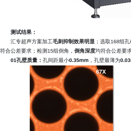
测试结果：
汇专超声方案加工
毛刺抑制效果明显
；选取168组
符合公差要求；检测15组倒角，
倒角深度
均符合公差要
01孔壁质量：
孔间距最小
0.35mm
，孔壁最薄为
0.0