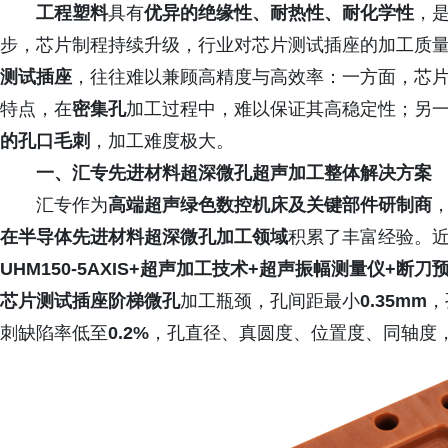
工程塑料
具有
优异的绝缘性、耐热性、耐化学性
，
步，芯片制程持续升级，行业对芯片测试插座的加工质
测试插
座
，往往难以兼顾高精度与高效率：一方面，芯
特点，在
密集孔
加工过程中，难以保证其高稳定性；另
的孔口毛刺
，加工难度极大。
一、汇专先进材料超深微孔超声加工整体解决方案
汇专作为
高端超声绿色数控机床及关键部件研制商
在半导体先进材料超深微孔加工领域
积累了丰富经验。
UHM150-5AXIS+超声加工技术+超声振幅测量仪+断刀
芯片测试插座阶梯微孔
加工瓶颈，孔间距最小
0.35mm
，
刺缺陷率低至
0.2%
，孔直径、真圆度、位置度、同轴度