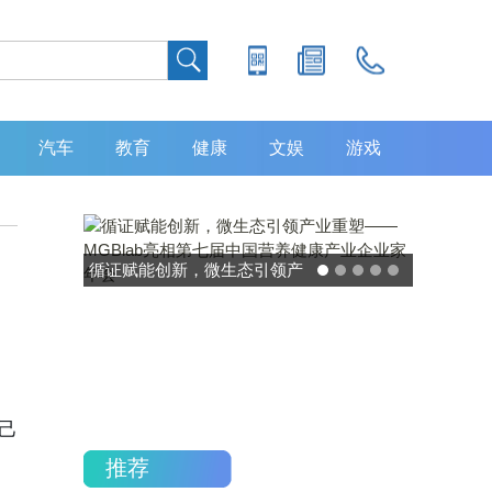
汽车
教育
健康
文娱
游戏
灵敏度超 80% 特异性 99%！
中大肿瘤防治中心携手吉因
加，发布 8 大高发癌种筛查
重磅研究
己
推荐