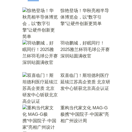
惊艳登场！华秋亮相半导
体博览会，以“数字引
擎”让硬件创新更简单
羽动鹏城，好眠同行！
2025雅兰杯羽毛球公开赛
深圳站圆满收官
双喜临门！斯坦德利医疗
延续江苏高企资质 北京研
发中心斩获北京高企认证
重构当代家文化 MAG-G
极携“中国院子·中国家”亮
相广州设计周