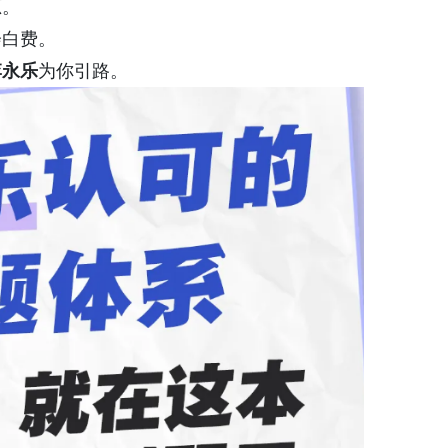
忑。
会白费。
李永乐
为你引路。