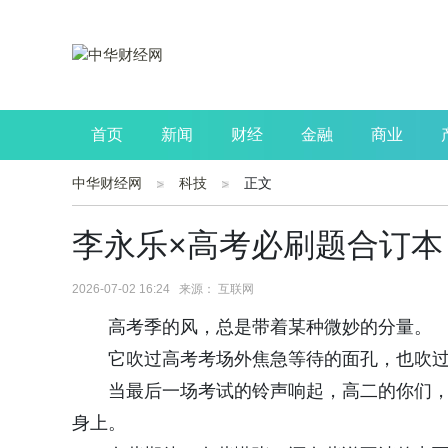
首页
新闻
财经
金融
商业
中华财经网
科技
正文
公司
生活
读书
财观察
投资
李永乐×高考必刷题合订本
2026-07-02 16:24 来源： 互联网
高考季的风，总是带着某种微妙的分量。
它吹过高考考场外焦急等待的面孔，也吹
当最后一场考试的铃声响起，高二的你们，
身上。