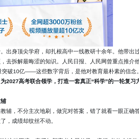
士。出身顶尖学府，却扎根高中一线教研十余年。他带出
频，去拆解最晦涩的知识。人民日报、人民网曾重点推介
量突破10亿——这些数字背后，是他对教育最朴素的信念
为2027高考联合领学
，
打造一套真正“科学”
的一轮复习
教辅
堆教辅，不分主次地刷，做完对答案，错了就看一眼正确
做了，成绩却纹丝不动。